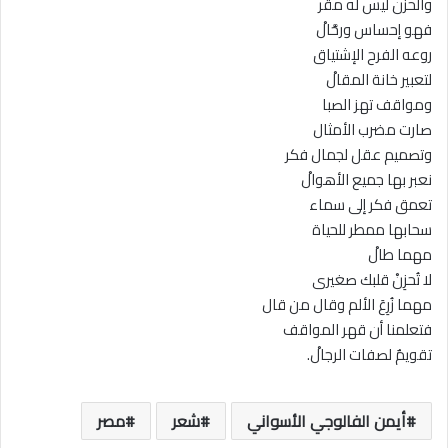
والحزن ليس له مقر
فهو إحساس ورحَّالْ
روعه الفرح الإشتياق
لتعبير خانة المقالْ
ومواقف تهز الصبا
صارت مضرب الأمثال
وتصميم عقل لجمال فكر
نعبر بها جميع الأهوالْ
تعمق فكر إلى سماء
سحابها ممطر للحياة
مهما طالْ
لا تُحزِنْ قلبك صغيرى
مهما زُرِعَ الألم وقال من قال
فتعلمنا أن قهر المواقف
تقويمٌ لصفات الرجالْ.
أيمن الفالوجي الأسواني
شعر
مصر