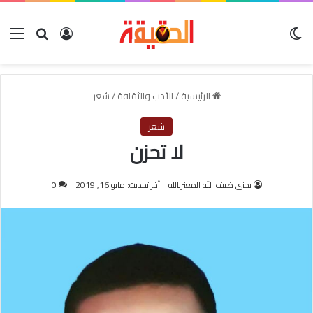
الوضع المظلم
بحث عن
تسجيل الدخو
الق
الرئيسية
/
الأدب والثقافة
/
شعر
شعر
لا تحزن
بختي ضيف الله المعتزبالله
آخر تحديث: مايو 16, 2019
0