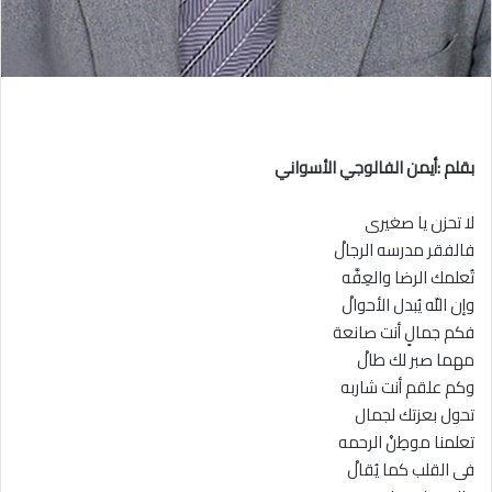
بقلم :أيمن الفالوجي الأسواني
لا تحزن يا صغيرى
فالفقر مدرسه الرجالْ
تُعلمك الرضا والعِفَّه
وإن اللّه يُبدل الأحوالْ
فكم جمالٍ أنت صانعة
مهما صبر لك طالْ
وكم علقم أنت شاربه
تحول بعزتك لجمال
تعلمنا موطِنْ الرحمه
فى القلب كما يُقالْ