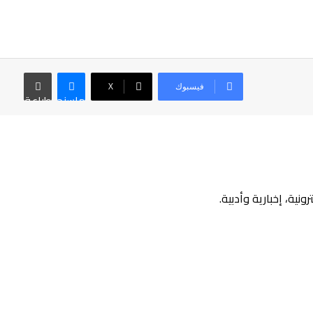
فيسبوك
‫X
ماسنجر
طباعة
ية، إخبارية وأدبية.