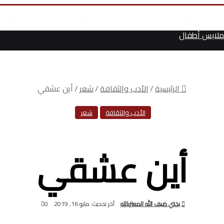
مال
علوم وتكنولوجيا
انجازات السيسى
أخر المقالات
من نحن
أت
لابس أطفال
الرئيسية
/
الأدب والثقافة
/
شعر
/
أين عشقي
الأدب والثقافة
شعر
أين عشقي
بختي ضيف الله المعتزبالله
آخر تحديث: مايو 16, 2019
0