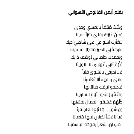
بقلم :أيمن الفالوجي الأسواني
وَكُنْتُ مُتَيَّمْاً بالعشقِ وحدِى
وَمنْ غَيْرُكَ بقلبى سَرَّاً دفينا
تَبَعْثَرت اشواقي عَلىَ شَاطِئِ حُبِك
وارهَقَنِى الصبرُ مُنتظِرَ السفينه
وتجمدت كلماتي لِوصْف ذَاتِك
فَأَيْقَظَنِى غُرُوُبكِ . لا للآفِلِينَا
فَلا تَحرقِى بالشوق قلباً
وانتى بداخِلِه ألا تَعْلَميِنَا
فَأصحُو اترقبُ خيالاً لها
واغْفُو لِتشرق نَوْمَ السَابتينا
كُلُهُمْ عَشِقوا الجمال لحُسْنِها
وَعِشُقِى لهَّا نَبْعُ العاشِقيِنَا
فيا نَاقِشاً لِحُسْن فيها مُتَغزلاً
اكتب لها شعراً يفوحُه الياسمينا