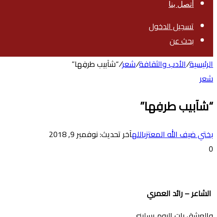
أتصل بنا
تسجيل الدخول
بحث عن
الرئيسية
/
الأدب والثقافة
/
شعر
/
“شآبيب طرفِها”
شعر
“شآبيب طرفِها”
بختي ضيف الله المعتزبالله
آخر تحديث: نوفمبر 9, 2018
0
الشاعر – رائد العمري
والعشق بات اليوم يسلبني