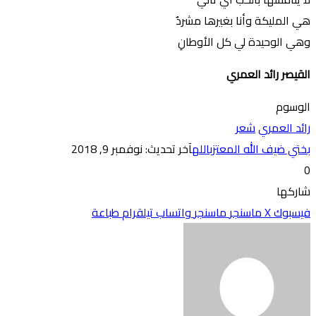
هي المليكة وأنا بغيرها مشردٌ
وهي الوحيدة لي كل الأوطانِ
القيصر رائد العمري
الوسوم
رائد العمري
شعر
بختي ضيف الله المعتزبالله
آخر تحديث: نوفمبر 9, 2018
0
شاركها
فيسبوك
‫X
ماسنجر
ماسنجر
واتساب
تيلقرام
طباعة