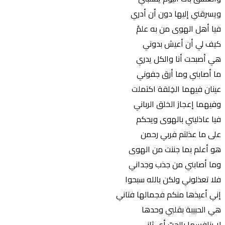
ويسرقني إليها دون أن أدري
فيا أهل الهوى من به علمٌ
كيف لي أن أعيش بدوني
هي أصبحت أنا والكل يدري
ما أصابني وما أرق جفوني
عينان فيهما الخِلقة اكتملت
وفيهما إعجاز الخلق الرباني
فيا عاذليني بالهوى ويحكم
على ما عذلتم فربي رحمن
هو أعلم بما جننت من الهوى
وما أصابني من جذب وجداني
فلا تعذلوني ولكن بالله سبحوا
إني أعيذها منكم فجمالها فتاني
هي الحبيبة بقلبي وحدها
لا ينافسها بالحبّ أي ثاني