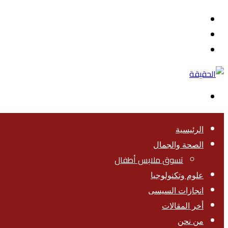
القائمة
بحث
عن
تسجيل
الدخول
الوضع
المظلم
الرئيسية
الصحة والجمال
تسوق ملابس أطفال
علوم وتكنولوجيا
انجازات السيسى
أخر المقالات
من نحن