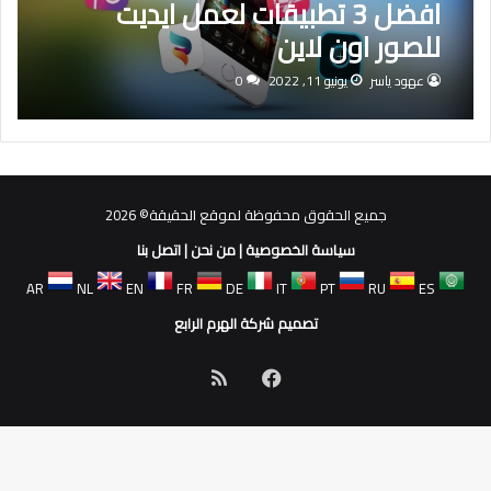
افضل 3 تطبيقات لعمل ايديت
للصور اون لاين
عهود ياسر
يونيو 11, 2022
0
جميع الحقوق محفوظة لموقع الحقيقة© 2026
سياسة الخصوصية
|
من نحن
|
اتصل بنا
AR
NL
EN
FR
DE
IT
PT
RU
ES
تصميم شركة الهرم الرابع
فيسبوك
ملخص
الموقع
RSS