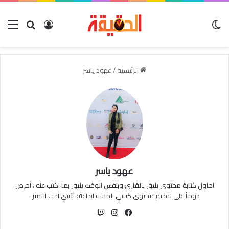
الوضع المظلم
بحث عن
تسجيل الدخو
الق
الرئيسية
/
عهود ياسر
عهود ياسر
احاول كتابة محتوى يليق بالقارئ وبنفس الوقت يليق بما اكتب عنه ، أحرص
دوماً على تقديم محتوى كتابي بلمسة ابداعيّة لأنني أحب التميز .
فيسبوك
انستقرام