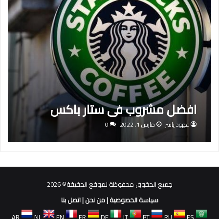
افضل مشروب في ستار باکس
عهود ياسر
مارس 1, 2022
0
جميع الحقوق محفوظة لموقع الحقيقة© 2026
سياسة الخصوصية
|
من نحن
|
اتصل بنا
AR
NL
EN
FR
DE
IT
PT
RU
ES