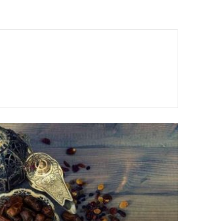
متى
ترفع
طاقتك
في
رمضان