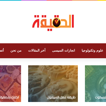
علوم وتكنولوجيا
انجازات السيسى
أخر المقالات
من نحن
أتص
لبسكوت
طريقه عمل السينابون
اكلات رمضانية