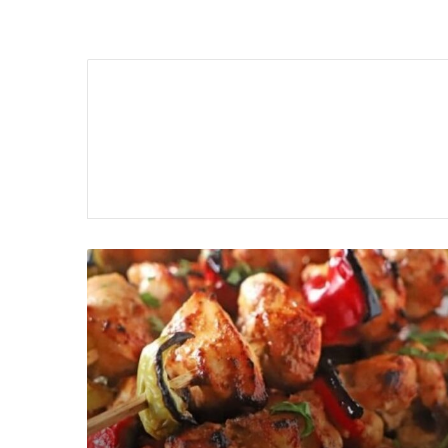
يقة
ل
شيش
ووق