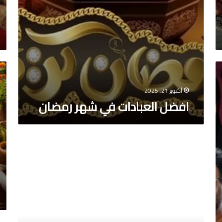
جد
اكل
رم
أكتوبر 21, 2025
24
افضل العبادات في شهر رمضان
طريقه
عمل
الكشري
المصري