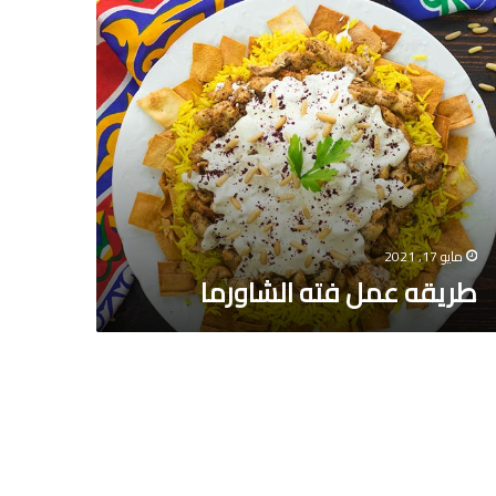
يقه
ل
اورما
مايو 17, 2021
طريقه عمل فته الشاورما
يقه
ل
سمك
نجارى