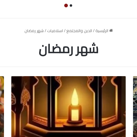
الرئيسية
/
الدين والمجتمع
/
اسلاميات
/
شهر رمضان
شهر رمضان
افضل
طر
العبادات
عم
في
ال
شهر
طا
رمضان