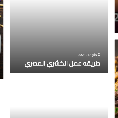
طر
عم
فته
الش
مايو 17, 2021
طريقه عمل الكشري المصري
طريقه
عمل
طر
التراميسو
عم
ال
الس