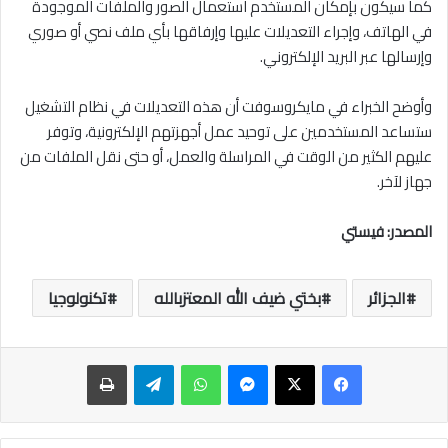
كما سيكون بإمكان المستخدم استعمال الصور والملفات الموجودة
في الهاتف، وإجراء التعديلات عليها وإرفاقها بأي ملف نصي أو صوري
وإرسالها عبر البريد الإلكتروني.
وأوضح الخبراء في مايكروسوفت أن هذه التعديلات في نظام التشغيل
ستساعد المستخدمين على توحيد عمل أجهزتهم الإلكترونية، وتوفر
عليهم الكثير من الوقت في المراسلة والعمل، أو حتى نقل الملفات من
جهاز لآخر.
المصدر: فيستي
الجزائر
بختي ضيف الله المعتزبالله
تكنولوجيا
ماسنجر
واتساب
تيلقرام
طباعة