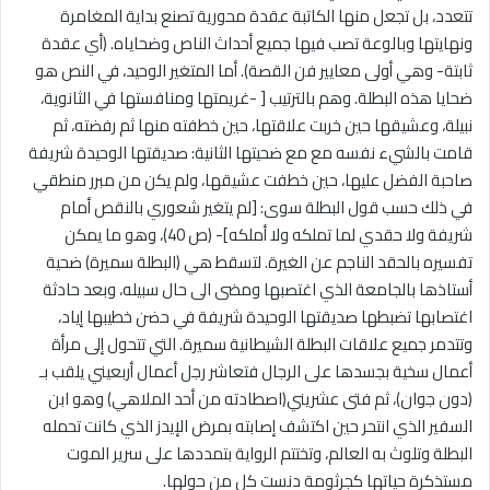
تتعدد، بل تجعل منها الكاتبة عقدة محورية تصنع بداية المغامرة
ونهايتها وبالوعة تصب فيها جميع أحداث الناص وضحاياه. (أي عقدة
ثابتة- وهي أولى معايير فن القصة). أما المتغير الوحيد، في النص هو
ضحايا هذه البطلة. وهم بالترتيب [ -غريمتها ومنافستها في الثانوية،
نبيلة، وعشيقها حين خربت علاقتها، حين خطفته منها ثم رفضته، ثم
قامت بالشيء نفسه مع مع ضحيتها الثانية: صديقتها الوحيدة شريفة
صاحبة الفضل عليها، حين خطفت عشيقها، ولم يكن من مبرر منطقي
في ذلك حسب قول البطلة سوى: [لم يتغير شعوري بالنقص أمام
شريفة ولا حقدي لما تملكه ولا أملكه]- (ص 40)، وهو ما يمكن
تفسيره بالحقد الناجم عن الغيرة. لتسقط هي (البطلة سميرة) ضحية
أستاذها بالجامعة الذي اغتصبها ومضى الى حال سبيله، وبعد حادثة
اغتصابها تضبطها صديقتها الوحيدة شريفة في حضن خطيبها إياد،
وتتدمر جميع علاقات البطلة الشيطانية سميرة. التي تتحول إلى مرأة
أعمال سخية بجسدها على الرجال فتعاشر رجل أعمال أربعيني يلقب بـ
(دون جوان)، ثم فتى عشريني(اصطادته من أحد الملاهي) وهو ابن
السفير الذي انتحر حين اكتشف إصابته بمرض الإيدز الذي كانت تحمله
البطلة وتلوث به العالم، وتختتم الرواية بتمددها على سرير الموت
مستذكرة حياتها كجرثومة دنست كل من حولها.