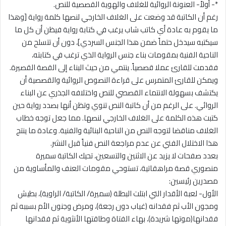
*- أولاً- العنونة الروائية للغلاف والهوية القصصية للنص.
رغم أن الكاتبة قد وضعت على الغلاف الخارجي لنصها كلمة رواية [وهذا
ما يقوم به عادة أي كاتب شاب يرغب في كتابة رواية فيظن أن كل ما
سيكتبه سيدخل حتماً ضمن هذا الجنس السردي]، دون أن تتسلح من
الناحية الفنية بمقومات بناء جنس الرواية الذي ترغب في كتابته،
فقدمت للقارئ عملا قصصياً. ينتمي من حيث البناء إلى القصة القصيرة.
ويمكن للقارئ المتمرس على قراءة النصوص الروائية والقصصية أن
يكتشف بسهولة الانتماء القصصي للنص واختلافه الجذري عن البناء
الروائي. على الرغم من أن كاتبة النص تنوي وتظن أنها بصدد رواية حين
كتبت هذه الكلمة على الغلاف الخارجي لنصها. مما جعل توجه خطاب
الغلاف مناقضا لتوجه النص من الناحية البنائية والفنية. وعادة ما ينتج
هذا الاختلال الفني عن عدم مراجعة النص فنياً قبل النشر.
بعدد صفحات لا يزيد عن الاثنين والتسعين، تحيك الكاتبة سميرة
منصوري قصة مراهقاتية، تستوحي مقومات العنف والمأساوية من
مصدرين رئيسين:
الأول- لعبة الأقدار التي ابتلت البطلة (سميرة/ الكاتبة/ الراوية)، بطيش
ومجون الأب ثم فقدانه (غياب دون رجعة)، ومرض وجنون الأم بسببه ثم
فقدانها(موتها شريدة)، بهاء الفتاة وطاقتها الأنثوية ثم فقدانها