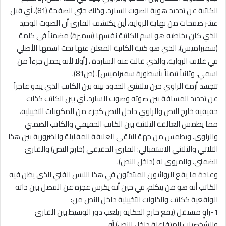
الكاتبة عن تحديد هوية الصوت السارد، وذلك حتى الصفحة (81)، أي قبل
عشر صفحات من نهاية الرواية، أين يكتشف القارئ أن الصوت الوحيد
الذي كان يخاطبه هو اسم الكاتبة نفسها (سميرة) مضمناً في كلمة
(سميراميس)، الذي هو كنية الكاتبة المعلن عنها تحت اسمها الأصلي
في غلاف الرواية، والذي قالت عنه الساردة ، [أولا لأنه يحمل جزءاً من
اسمي، وثانياً تيمناً بأسطورة سميراميس]. (ص81).
تتجسد أزمة الراوي حين تتلاشى الحدود بينه بين الكاتب الذي يبدو عاجزاً
عن تحديد المسافة بين صوته وصوت السارد، أي بين الكاتب كذات
حقيقية خارج النص والراوي داخل النص كجزء من المكونات التخييلية،
مما يطمس العالقة الثلاثية بين الكاتب الحقيقي والكاتب الضمني
والراوي، ويطمس من جهة التلقي العلاقة المقابلة والضرورية بين هذا
الثلاثي والثلاثي الاستقبالي: القارئ الحقيقي (خارج النص) والقارئ
الضمني، والمروي له (داخل النص).
وعادة ما يقع الروائيون المبتدئون في هذا اللبس الفني الذي يظن فيه
الكاتب أنه هو من يتكلم، في حين أنه يكرس عجزه عن الفصل بين ذاته
الواقعية ككاتب والذاوات التخييلية داخل النص من:
1-راوٍ مستقل (يقع خارج الحكاية زيلعب دور الوسيط بين القارئ
والشخصيات المتفاعلة داخل النص) أو