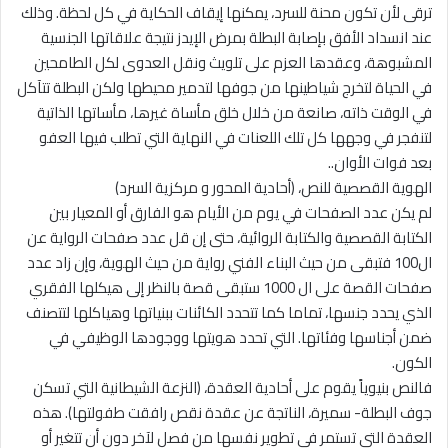
ترقى لأن تكون محنة للسرد، يمكنها إيقاف الحكاية في كل لحظة. وذلك
عند انسداد الأفق بإصابة البطلة بمرض الإيدز نتيجة علاقاتها الجنسية
المشبوهة، وعقدها العزم على تلويث ونقل العدوى لكل الطامحين
في الحياة لتخرج شياطينها من جوفها لتدمير محيطها ولكن البطلة تتآكل
في الوقت ذاته، صانعة من خلال خلق مأساة غيرها، مأساتها الذاتية
لتنفجر في وجهها كل تلك اللعنات في النهاية التي تطلب فيها العفو
بعد فوات الأوان..
الهوية القصصية للنص، (أحادية المحور و مركزية السرد)
لم يكن عدد الصفحات في يوم من الأيام هو الفارق أو المعيار بين
الكتابة القصصية والكتابة الروائية، حتى إن قل عدد صفحات الرواية عن
ال100 فتبقى من حيث البناء الفني رواية من حيث الهوية، وإن زاد عدد
صفحات القصة على ال 1000 ستبقى قصة بالنظر إلى هيكلها الفقري
الذي يحدد جنسها، تماما كما تتحدد الكائنات ببنياتها وهياكلها لتتصنف
ضمن أجناسها وفئاتها. التي تحدد هويتها ووجودها الوظيفي في
الكون.
فالنص بنيوياً يقوم على أحادية العقدة، (النزعة الشيطانية التي تسكن
جوف البطلة- سميرة، الناتجة عن عقدة نقص رافقت طفولتها). هذه
العقدة التي تستمر في تطوير نفسها من فصل لآخر دون أن تتغير أو