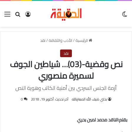
الوضع المظلم
بحث عن
تسجيل الدخو
الق
الرئيسية
/
الأدب والثقافة
/
نقد
نقد
نص وقضية-(03)… شياطين الجوف
لسميرة منصوري
أزمة الجنس السردي بين أمنية الكاتب وهوية النص
بختي ضيف الله المعتزبالله
آخر تحديث: أكتوبر 19, 2018
0
بقلم:الناقد محمد لمين بحري