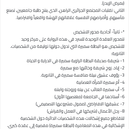
(بمرض الإيدز).
الثاني: تقلبات المجتمع الجزائري الراهن، الذي ينتج طلبة جامعيين، تصنع
مآسيهم، وأمراضهم النفسية علاقاتهم الهشة واقعياً وافتراضيا.
*- ثانياً- أحادية محور التشخيص
تتمحور العقدة الوحيدة للسرد في هذه الرواية على مركز وحيد
للتشخيص هو البطلة سميرة التي تدول حولها توليفة من الشخصيات،
الثانوية:
1- شريفة صديقة البطلة الراوية سميرة في الدراية و الحياة
2- إياد، زوج شريفة وخائنها مع سميرة
3- رؤوف عشيق نبيلة منافسة سميرة في الثانوية.
4- أم سميرة المرأة العصابية
5- أب سميرة الغائب عن بيته وزوجته وابنته
6- أستاذها في الجامعة (مغتصبها الأول)
7- عشيقها الافتراضي (ممول مشروعها التصميمي)
8- رجل الأعمال (شريكها في العمل والفراش)
لتتقاطع جميع إشكالات هذه الشخصيات الدائرة حول الشخصية
الإشكالية في هذه المغامرة (البطلة سميرة) مفضية إلى عقدة كبرى،