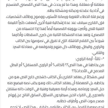
مغلقة أو معلقة. وهذا ما لم يحدث في هذا النص القصصي المنسجم
في أحادية عقدته وحبكته ومشكلة بطله.
ورغم قلة الخطاء اللغوية ورصانة الأسلوب ووضوح وظائف الشخصيات،
فإن القارئ سيقف عند عدة إشكالية فنية أخرى أضعفت كثيراً القيمة
الفنية للنص وأضرت بهويته القصصية أيضاً (هذا إذا احتسبناه من
القصص)، وتعد هذه المشكلة الثانية من كبرى السقطات وأكثرها
شيوعاً بين القلام الناشئة. التي لا تفرق في نصوصها بين الكاتب
والراوي والبطل، ووظائف كل منهم وتموقعه في معادلة السرد
والتلقي.
*- ثالثاُ- أزمة الراوي:
من يخاطبنا في هذا النص؟؟ (الكاتب؟ أم الراوي المستقل؟ أم البطل
المدمج في الأحداث)؟؟
ليس مشكلاً ان بعتقد القارئ بأن الكاتب كشخص خارج النص هو من
يخاطبه، بل المعضلة أن يعتقد الكاتب ذلك وهو يكتب نصه فيضيع منه
حبل السرد وزمامه، وهذه أزمة معرفية وفنية في الوقت ذاته ستنتقل
بالعدوى إلى القراء الذين سيطرحون التساؤل السابق الناتج عن إبهام
مصدر صوت النص، وأطراف خطابه.
تبدو صعوبة الفصل بين الكاتب والراوي جلية في هذا النص، إذ تحجم