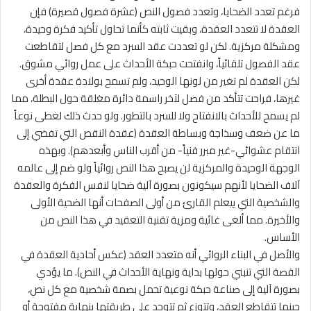
فرغم تعدد الضحايا، وتعدد فصول النص (عشرة فصول قصيرة) فإن
العقدة لا تتعدد العقدة، وبقيت ثابته كأنما تحاول تأكيد فكرة وحيدة،
ومشكلة مركزية. لكن لو تعددت عقد السرد مع كل فصل لتقاطعت
عقد الفصول تلقائياً، وانفتحت حبكة الأحداث على عمل روائي مشوق.
لكن العقدة لم تغير من لونها الوحيد، ولم تسمح بولادة عقدة أخرى
غيرها، فراحت تتأكد من فصل لآخر راسمة دائرة مغلقة حول البطلة، مما
لم يسمح للأحداث بالانفتاح ولا للسرد بالتطور. ولو حدث ذلك لغطى نوعاً
ما عن ضعف وسذاجة وبساطة العقدة (عقدة النقص التي تفضي إلى
انتقام عشوائي-غير مبرر فنياً- من أقرب الناس وأبعدهم). وبهذه
الوجهة الوحيدة والمركزية لن يصبح هذا النص روائياً ولو ضم إلى عالمه
آلاف الضحايا لأنهم سيكونون بصورة آلية ضحايا لنفس الفكرة والعقدة
والشخصية التي ييعلم القارئ من أولى الصفحات أنها الضحية الأولى
والأخيرة. مما ألغى غائية ومزية تقنية التعقيد في هذا النص من
الأساس.
والأصل في البناء الروائي أنه متعدد العقد (عكس أحادية العقدة في
القصة التي تنبني حولها بداية ونهاية الأحداث في النص). ما يؤدي
بصورة آلية إلى صناعة حبكة نوعية تحمل بصمة شخصية مع كل نص،
حينما تتقاطع العقد، وتتوزع ثم تتوحد على طريقتها بنهاية مفتوحة أو