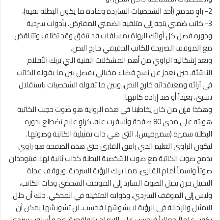
2- راوٍ مدمج (أحد الشخصيات الساردة وعادة ما يكون البطلة نفيه)،
3- كاتب ضمني يتجه إلى متلقيه الضمني المفترض. بأدوات سردية
ودوره فصل كل أولئك الرواة بمسافات قد تتفق وقد تختلف وتتناقض
مع الموقف الصريحة للكاتب الحقيقي خارج النص.
وتعد إشكالية الراوي من أهم المشكلات الفنية التي تربك الأقلام
الناشئة، حين تعجز عن نسج فضاء مخيالي يفصل بين ما يقوله الكاتب
في آرائه ومعتقداته خارج النص، وبين ما تقوله الشخصيات باستقلال
نسبي، بعيداً أو ضد إرادة كاتبها.
وهكذا فإن من كان يخاطبنا في هذه الرواية هو صوت حجبت الكاتبة
هويته على مدى 80 صفحة وأسفرت عنه، كراوٍ عليم تضطلع بدوره
البطلة سميرة (سميرميس)، التي هي ذات تمثيلية الكاتبة وصوتها.
ليكون الراوي العليم الذي رافق القارئ حتى هذه الصفحة هو راوي
يدمج صوت الكاتبة مع صوت الشخصية البطلة كذات ثانية لها. فيتوحدان
صوتاً واسماً أمام القارئ. مما يربك الرؤية السردية. ويوقف عجلة
التخييل حين يحيل الصوت السارد إلى الموقف الشخصي وذات الكاتب،
وليس إلى الموقف السردي، وذواته المتخيلة في المحكي. ذلك أن خلل
التمثيل والإحالة في الرؤية لا يشوشها فحسب، لن تشويشها يمكن أن
يكون عاملاً جمالياً فيحسب على الإيهام بالواقعية، وهو أسلوب سردي