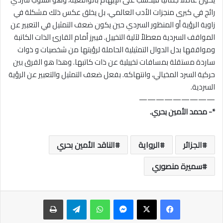
رائج في كبرى منجزات الأدب العالمي، بل يخلق عكس ذلك مشكلة في
زاوية الرؤية أو المنظور السردي حين يكون ضعف التمثيل في التعبير عن
المواقف السردية معطلاً لآلية التخييل. فيبرز أمام القارئ الذات الكاتبة
ومواقفها بدل الدوال التمثيلية الحاملة لرؤيتها من شخصيات و ذوات
ساردة مستقلة بمسافات تخييلية عن ذات كاتبها. وهذا هو الفرق بين
حركية السرد المخيالي، وانتهاكه. بفعل ضعف التمثيل والتعبير عن الرؤية
السردية.
—————————
*- محمد الأمين بحري.
الجزائر
الرواية
الناقد الأمين بحري
سميرة منصوري
ماسنجر
واتساب
تيلقرام
طباعة