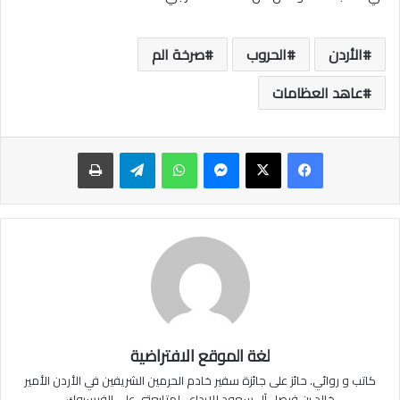
الأردن
الحروب
صرخة الم
عاهد العظامات
ماسنجر
واتساب
تيلقرام
طباعة
لغة الموقع الافتراضية
كاتب و روائي. حائز على جائزة سفير خادم الحرمين الشريفين في الأردن الأمير
خالد بن فيصل آل سعود للإبداع . لمتابعتى على الفيسبوك