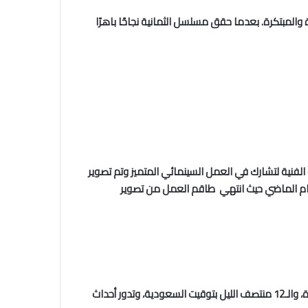
والمبتكرة. بعدما حقق مسلسل الثمانية نجاحًا باهرًا
فنية لتشارك في العمل السينمائي المتميز وتم تصوير
في العام الماضي حيث انتهي طاقم العمل من تصوير
حيث يعرض مسلسل الثمانية كل يوم أربعاء وخميس من الأسبوع على منصة “شاهد vip” في تمام الساعة الـ11 مساء بتوقيت القاهرة، والـ12 منتصف الليل بتوقيت السعودية، وتدور أحداث