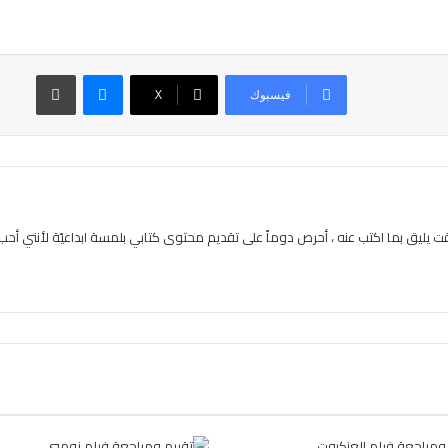
ماسنجر
طباعة
فيسبوك
‫X
يليق بما اكتب عنه ، أحرص دوماً على تقديم محتوى كتابي بلمسة ابداعيّة لأنني أحب ا