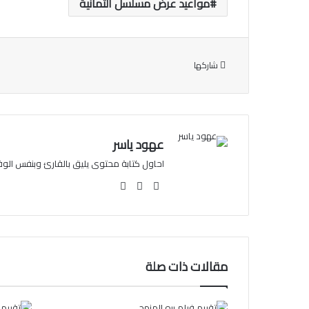
مواعيد عرض مسلسل الثمانية
شاركها
عهود ياسر
احاول كتابة محتوى يليق بالقارئ وبنفس الوقت 
فيسبوك
انستقرام
مقالات ذات صلة