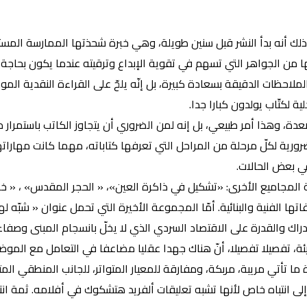
ذلك أنه بدأ النشر قبل سنين طويلة، وهي خبرة شحذتها الممارسة المستم
ة لأنها من الجواهر التي تسهم في تقوية الإبداع وترقيته عندما يكون 
لملاحظات الدقيقة بسعادة كبيرة، بل إنّه يلحّ على القراءة النقدية المو
ة لكتّاب يولدون كبارا جدا.
 وهذا أمر طبيعي، بل إنه لمن الضروري أن يتجاوز الكاتب باستمرار ما 
لضرورية لكلّ مرحلة من المراحل التي تعرفها كتاباته، مهما كانت مهارات
في بعض الحالات.
ة المجاميع الأخرى: «تشكيل في ذاكرة العين»، « الحجر المقدس» ، « خمسو
اتها الفنية والبنائية. أمّا المجموعة الأخيرة التي تحمل عنوان « شبّ
راك والقدرة على الاقتصاد السردي الذي لا يخلّ بانسجام المبنى وصفاء 
ة، تفصيلا تفصيلا، أنّ هناك جهدا عقليا مضاعفا في التعامل مع الموض
 ما تأتي مريبة، مربكة، ومفارقة للمعيار المتواتر، للجانب المنطقي المت
ى انتباه خاص لأنها تشبه تعليقات ألفريد هتشكوك في أفلامه. ثمة انت