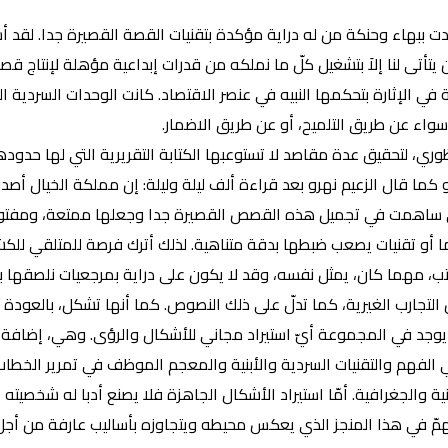
ببهاء وحنكة من له دراية مؤكدة بتقنيات القصة القصيرة جدا. لقد أسس
 يتأتى لنا إلاَ بتشغيل كلّ ما نملكه من قدرات إبداعية مؤهلة لإنتاج ق
 الإثارة بتحكمها النبيه في عنصر الاقتصاد. كانت الوحدات السردية
 سواء عن طريق التلميح، أو عن طريق الاضمار.
ي، لتحقيق عدة مقاصد لا تستوعبها الكتابة التقريرية التي لها حدودها 
و كما قال الزعيم نهرو بعد قراءة ألف ليلة وليلة: إن مملكة الخيال أ
التي ساهمت في تجميل هذه القصص القصيرة جدا وجعلها ممتعة، ومفتوحة أ
 ما أو تقنيات يصعب ضبطها بدقة متناهية. لذلك أترك فرصة للمتلقي لل
كاتب، مهما كان، يمثل نفسه، وقد لا يكون على دراية بمرجعيات نلصقها 
التجارب الغيرية، كما تدلّ على ذلك النصوص. كما أنها تشكل، بالعود
 يوجد في المجموعة أيّ استيراد مجاني للأشكال والرؤى. وهي، إضافة 
في الفهم والتقنيات السردية والأبنية والمعجم الموظف في تمرير الخطاب
والجغرافية. أمّا استيراد الأشكال الجاهزة فلا يصنع أدبا له شخصيته
ّ في هذا المنجز الذي يعكس محيطه ويتجاوزه بأساليب عارفة من أجل اخ