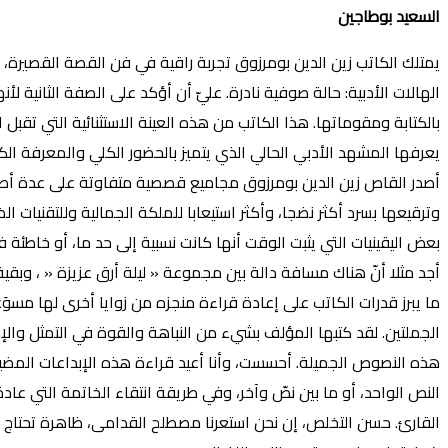
السعيد بوطاجين
يمتلك الكاتب زين الدين بومرزوق تجربة راقية في فن القصة القصيرة، 
الهالات الأدبية: حالة صوفية نادرة. عليّ أن أؤكد على الصفة الثاني
بالكتابة ومقوماتها. هذا الكاتب من هذه العينة الاستثنائية التي تقبل ا
يعرفها المشهد الأدبي الحالي الذي يتميز بالحضور الكلي والمعرفة الكلي
أصدر القاص زين الدين بومرزوق مجاميع قصصية متفاوتة على عدة أصعدة،
وترقيعها بسرد أكثر نضجا، وأكثر استيعابا للملكة الجمالية وللتقنيات ا
بعض اليقينيات التي يثبت الوقت أنها كانت نسبية إلى حد ما، أو خاطئة 
أجد مثلا أنّ هناك مسافة دالة بين مجموعة « ليلة أرق عزيزة « ، وبقي
ما يبرز قدرات الكاتب على إعادة قراءة منجزه من زوايا أخرى لها مسوَغ
الجملتين. لقد كتبها المؤلف بشيء من النباهة والقوة في التمثل والإد
هذه النصوص الجميلة. أحسست، وأنا أعيد قراءة هذه الإبداعات المضيئ
النص الواحد، أو ما بين نصّ وآخر، وفي طريقة انتقاء الخاتمة التي عادة
القارئ. حسن التخلص، إن نحن استعرنا مصطلح القدامى، ظاهرة تحتاج إل