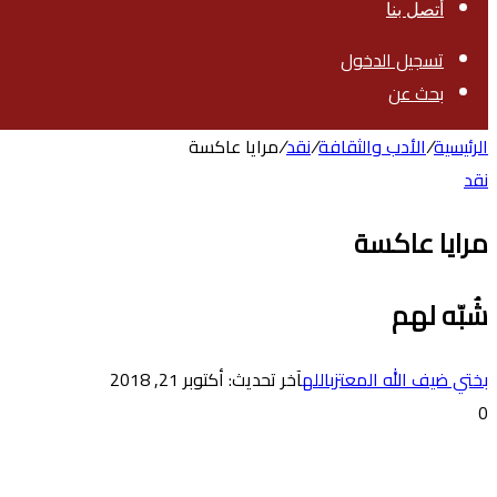
أتصل بنا
تسجيل الدخول
بحث عن
الرئيسية
/
الأدب والثقافة
/
نقد
/
مرايا عاكسة
نقد
مرايا عاكسة
شُبّه لهم
بختي ضيف الله المعتزبالله
آخر تحديث: أكتوبر 21, 2018
0