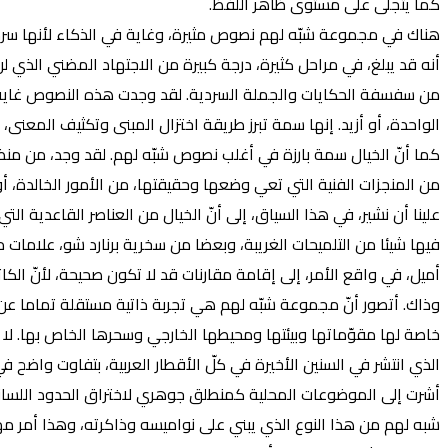
كما يتجلى على مستوى ظاهر اللفظ.
هناك في مجموعة شبّه لهم نصوص مثيرة، وغاية في الذكاء لأنها سردت 
أنه قد يبلغ، في مراحل كثيرة، درجة كبيرة من الاجتهاد المضني الذي لن
من سفسفة الحكايات والجملة السردية. لقد وجدت هذه النصوص غاية في
الواحدة، أو أزيد. إنها سمة تبرز طريقة اختزال المبنى وتكثيف المعنى،
كما أنّ الخيال سمة بارزة في أغلب نصوص شبّه لهم. لقد وجد، من منظور
من المنجزات الفنية التي تعي وضعها وحقيقتها، من الأمور الخالدة، أ
علينا أن نشير، في هذا السياق، إلى أنّ الخيال من العناصر القاعدية 
فيها شيئا من التلميحات الغريبة، وبعضا من سخرية برنارد شو، علامات
أميل، في واقع الأمر، إلى إقامة مقارنات قد لا تكون صحيحة، لأنّ ال
وذاك. أتصور أنّ مجموعة شبّه لهم هي تجربة ذاتية مستقلة تماما عن 
خاصة لها مقوّماتها وبيئتها ومحيطها الخارجي وسحرها الخاص بها. لا
الذي انتشر في السنين الأخيرة في كلّ الأقطار العربية، بتفاوت واضح 
أشرت إلى الموضوعات المحلية كمنطلق جوهري لاختراق الحدود اللسانية 
شبه لهم من هذا النوع الذي يبني على نواميسه وذاكرته، وهذا أمر مهم