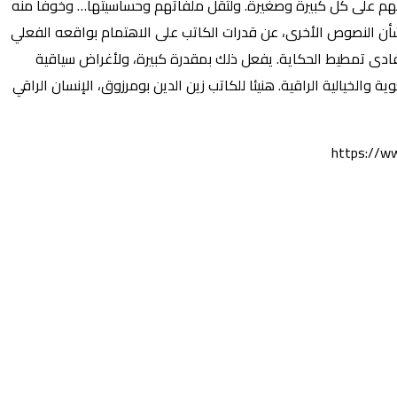
بتهم على كلّ كبيرة وصغيرة. ولثقل ملفاتهم وحساسيتها… وخوفا منه
شأن النصوص الأخرى، عن قدرات الكاتب على الاهتمام بواقعه الفعلي
فادى تمطيط الحكاية. يفعل ذلك بمقدرة كبيرة، ولأغراض سياقية
والخيالية الراقية. هنيئا للكاتب زين الدين بومرزوق، الإنسان الراقي