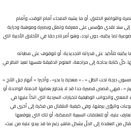
رة والتواضع الخلاق، أو ما يشبه الامحاء أمام الوقت، وأمام
بحاجة إلى سند نقدي مؤسس على معرفة وتمثل وبصيرة وموهبة ودراية
ضوعية لما يكتبه، دون تردد، وهو أمر نادر حقا في الأخلاق الأدبية التي
يكتبه للتأكيد على قدراته التجديدية، أو للوقوف على مطباته
ها. كلّ كتابة بحاجة إلى مراجعة، العلوم الدقيقة نفسها تعيد النظر في
ن درجة تحت الظل « ، « معذرة يا بحر» ، وأخيرا « أنهار جبل الثلج «
ه لهم « ، فهي قصص قصيرة جدا قد لا يتجاوز بعضها الجملة الواحدة أو
المعنى والجوانب الوظيفية للخيارات السردية التي اتكأ عليها في
وعات والرؤى برمتها، وفي كيفية الانتقال من فكرة إلى أخرى في
عارف عليه، أو للعلاقات السببية الممكنة، أو تلك التي يتوقعها
قال من العقدة إلى الحلّ بشكل ماهر، رغم ما قد يبدو عليه من عبث،