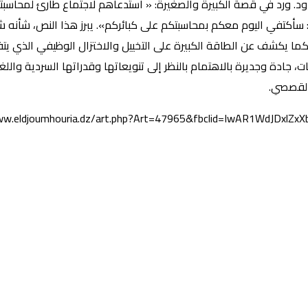
حدود. ورد في قصة الكبيرة والصغيرة: « استدعاهم لاجتماع طارئ لمحاس
 سأكتفي اليوم معكم بمحاسبتكم على كبائركم». يبرز هذا النص، شأنه 
ما يكشف عن الطاقة الكبيرة على التخييل والاختزال الوظيفي الذي يت
دة وجديرة بالاهتمام بالنظر إلى تنويعاتها وقدراتها السردية واللغوية 
 القصصي.