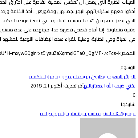
العينات الكثيرة التي يمكن أن تعكس المحلية القادرة على اختراق ال
أخذوا معهم سكرتيراتهم. انبهر بجمالهن وحضورهن.. أخذ الكلمة وردد:
الذي يصدر عنه، وعن هذه المسحة الساخرة التي تميز نصوصه الذكية. ك
وفنية متفاوتة. إننا أمام قصص قصيرة جدا، مجتهدة على عدة مستويات، جا
في الحياة وفي الكتابة، وهنيئا للقراء هذه الإضافات النوعية للمشهد
المصدر https://www.eldjoumhouria.dz/art.php?Art=47965&fbclid=IwAR1WdJDxlZxXbUfH-mxywGQglnrxz5lyauZaXqrmqiGTaO_QgMF-7cFds-k
الوسوم
الجزائر
السعيد بوطاجين
جريدة الجمهورية
مرايا عاكسة
بختي ضيف الله المعتزبالله
آخر تحديث: أكتوبر 21, 2018
0
شاركها
فيسبوك
‫X
ماسنجر
ماسنجر
واتساب
تيلقرام
طباعة