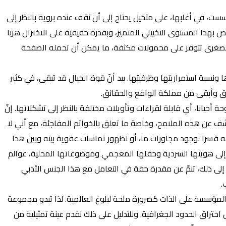
ت، في أغلبها، على متخيل يحتاج إلى أن نقف عنده بروية بالنظر إلى
صص بهذا المستوى التخييلي المتميز، وبقدرة حقيقية على الاختزال هربا
 الصغرى تتوفر على محمولات مكثفة، ما يمكن أن تحمله الصفحة
ونسبة استمراريتها وظرفيتها. بيد أنّ قوة الخيال قد تبقى، في كثير
صدق وأبقى من مملكة الواقع والحقائق.
حيانا، أي قابلة لقراءات وتأويلات مختلفة بالنظر إلى تشكلاتها. إنّ
كشف عن هذه الملامح، وخاصة ما تعلق بالخواتم المفاجئة، مع أني لا
به قسرا لوجود مجاورات ما، أو لظهور تماسات عفوية بينه وبين هذا
ة إلى هويتها السردية وحقلها المعجمي وموضوعاتها المحلية، عوالم
إلى ذلك، تنمّ عن مقدرة حقة في التعامل مع هذا الجنس الأدبي
.
 المؤسسة على الذات كضرورة ملحة لبلوغ العالمية. لذا تبدو مجموعة
تراق الحدود الجغرافية. وللتدليل على ذلك نقدم عينة تمثيلية من