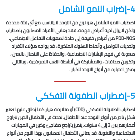
4-إضراب النمو الشامل
اضطراب النمو الشامل هو نوع من التوحد لا يتناسب مع أي فئة محددة
ولكن لا يزال لديه أعراض مهمة، فقد يعاني الأفراد المصابون باضطراب
PDD-NOS من أعراض خفيفة إلى حادة لصعوبات التفاعل الاجتماعي،
وتحديات التواصل، وأنماط السلوك المتكررة ، قد يواجه هؤلاء الأفراد
صعوبة في فهم الإشارات الاجتماعية ، والحفاظ على الاتصال بالعين ،
وتكوين صداقات ، والمشاركة في أنشطة اللعب النموذجية ، وبالتالي
يمكن اعتباره من أنواع التوحد للكبار .
5-إضطراب الطفولة التفككي
اضطراب الطفولة التفككي (CDD) أو متلازمة هيلر كما يُطلق عليها تعتبر
شكل نادر من أنواع التوحد عند الأطفال، تحدث في الأطفال الذين تتراوح
أعمارهم بين 3 إلى 4 سنوات، يتميز بتراجع مفاجئ وكبير في المهارات
الاجتماعية واللغوية، قد يعاني الأطفال المصابون بهذا النوع من أنواع