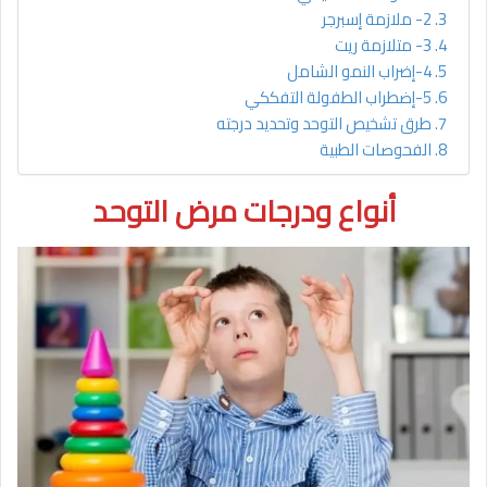
2- ملازمة إسبرجر
3- متلازمة ريت
4-إضراب النمو الشامل
5-إضطراب الطفولة التفككي
طرق تشخيص التوحد وتحديد درجته
الفحوصات الطبية
أنواع ودرجات مرض التوحد