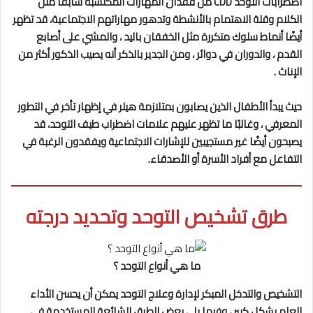
اضطرابات التوحد CDD من فقدان المهارات المكتسبة سابقًا مثل
الكلام وقلة الاهتمام بالأنشطة وتدهور مهاراتهم الاجتماعية، قد تظهر
أيضًا أنماط سلوك متكررة مثل الخفقان باليد ، والمشي على أصابع
القدم ، والدوران في دوائر ، ومن الجدير بالذكر أنه يصيب الذكور أكثر من
الإناث .
حيث يبدأ الأطفال الذين يصابون بمتلازمة هيلر في إظهار تأخر في التطور
المعرفي ، وغالبًا ما تظهر عليهم علامات اضطراب طيف التوحد، قد
يصبحون أيضًا غير مستجيبين للإشارات الاجتماعية ويفقدون الرغبة في
التفاعل مع أفراد الأسرة أو الأصدقاء.
طرق تشخيص التوحد وتحديد درجته
ما هي أنواع التوحد ؟
التشخيص والتدخل المبكر لإدارة وعلاج التوحد يمكن أن يحسن الأداء
العام بشكل كبير ، وفيما يلي بعض الطرق الشائعة المستخدمة في