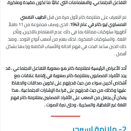
التفاعل الاجتماعي، والاهتمامات التي غالبًا ما تكون مقيدة ومتكررة.
تم التعرف على متلازمة كانر لأول مرة من قبل
الطبيب النفسي
النمساوي ليو كانر في عام 1943
، الذي وصف مجموعة من 11 طفلاً
أظهروا سلوكيات مماثلة بما في ذلك عدم الاهتمام بالآخرين، وتأخر
اللغة ، والسلوكيات المتكررة ، لذلك يعتبر من أصعب أنواع التوحد ، ومنذ
ذلك الحين ساعد البحث في فهم الحالة والأسباب الكامنة وراءها بشكل
أفضل .
أحد الأعراض الرئيسية لمتلازمة كانر هو صعوبة التفاعل الاجتماعي ، قد
يجد الأفراد المصابون بمتلازمة كانر صعوبة في إقامة علاقات مع
أشخاص آخرين سواء من حيث قدرتهم على تكوين صداقات والحفاظ
عليها وكذلك من حيث قدرتهم على قراءة الإشارات الاجتماعية ، هذا
يمكن أن يجعل من الصعب على الأفراد المصابين بمتلازمة كانر فهم
اللغة غير اللفظية، والسخرية ، وحتى نبرة الصوت .
2- ملازمة إسبرجر