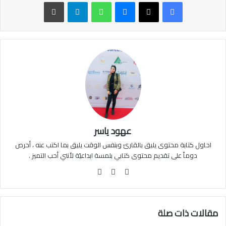
ماسنجر
واتساب
تيلقرام
طباعة
عهود ياسر
احاول كتابة محتوى يليق بالقارئ وبنفس الوقت يليق بما اكتب عنه ، أحرص
دوماً على تقديم محتوى كتابي بلمسة ابداعيّة لأنني أحب التميز .
فيسبوك
انستقرام
مقالات ذات صلة