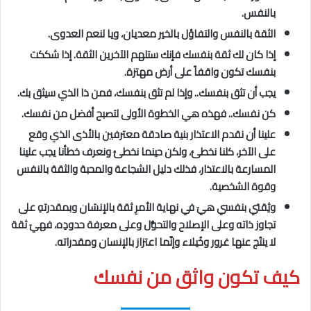
بالنفس.
الثقة بالنفس والتفاؤل بالخير معديان، ويا لنعم العدوى.
إذا كان لك ثقة بنفسك فإنك ستلهم الآخرين الثقة. إذا شككت
بنفسك تكون واقفاً على أرض مهتزة.
يجب أن تثق بنفسك.. وإذا لم تثق بنفسك، فمن ذا الذي سيثق بك.
كن نفسك.. فهذه هي الخطوة الأولى لتصبح أفضل من نفسك.
علينا أن نقدم الاعتذار بنية صادقة معترفين بالأذى الذي وقع
على الآخر، كلنا نخطئ، ولكن حينما نخطئ ونعرف خطأنا يجب علينا
المسارعة بالاعتذار، فذلك دليل الشجاعة والمحبة والثقة بالنفس
وقوة الشخصية.
وثِقتي بنفسي هيَ في نهاية الأمرِ ثقة بالإنسَان وبمقدرتهِ على
تجاوز ذاته وعلى الإصلاح والتحوُّل وعلى معرفة حدودِه، فهيَ ثقة
لا ينتُج عنها غرور وخُيلاء وإنّما اعتزاز بالإنسان ومقدراته.
كيف تكون واثق من نفسك