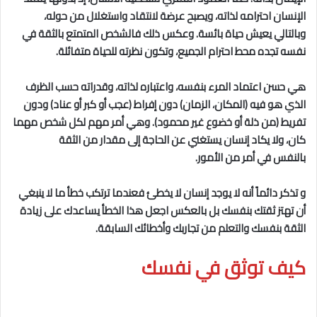
الإنسان احترامه لذاته، ويصبح عرضة لانتقاد واستغلال من حوله،
وبالتالي يعيش حياة بائسة. وعكس ذلك فالشخص المتمتع بالثقة في
نفسه تجده محط احترام الجميع، وتكون نظرته للحياة متفائلة.
هي حسن اعتماد المرء بنفسه، واعتباره لذاته، وقدراته حسب الظرف
الذي هو فيه (المكان، الزمان) دون إفراط (عجب أو كبر أو عناد) ودون
تفريط (من ذلة أو خضوع غير محمود). وهي أمر مهم لكل شخص مهما
كان، ولا يكاد إنسان يستغني عن الحاجة إلى مقدار من الثقة
بالنفس في أمر من الأمور.
و تذكر دائماً أنه لا يوجد إنسان لا يخطئ فعندما ترتكب خطأ ما لا ينبغي
أن تهتز ثقتك بنفسك بل بالعكس اجعل هذا الخطأ يساعدك على زيادة
الثقة بنفسك والتعلم من تجاربك وأخطائك السابقة.
كيف توثق في نفسك