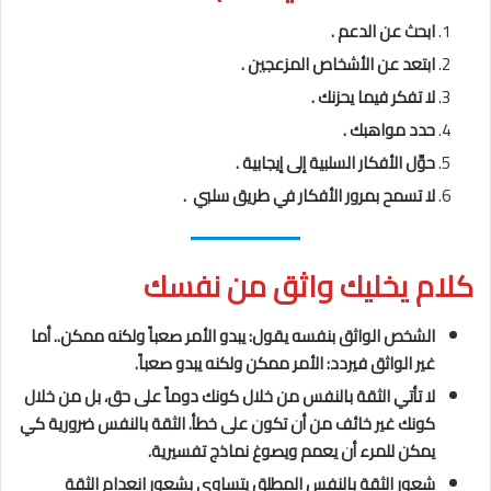
ابحث عن الدعم .
ابتعد عن الأشخاص المزعجين .
لا تفكر فيما يحزنك .
حدد مواهبك .
حوِّل الأفكار السلبية إلى إيجابية .
لا تسمح بمرور الأفكار في طريق سلبي .
كلام يخليك واثق من نفسك
الشخص الواثق بنفسه يقول: يبدو الأمر صعباً ولكنه ممكن.. أما
غير الواثق فيردد: الأمر ممكن ولكنه يبدو صعباً.
لا تأتي الثقة بالنفس من خلال كونك دوماً على حق، بل من خلال
كونك غير خائف من أن تكون على خطأ. الثقة بالنفس ضرورية كي
يمكن للمرء أن يعمم ويصوغ نماذج تفسيرية.
شعور الثقة بالنفس المطلق يتساوى بشعور انعدام الثقة