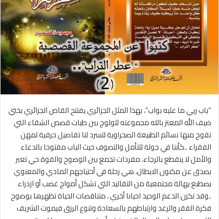
“باب ربي ما عليه بواب”، بهذا المثل الجزائري يفتتح القاص الجزائري بختي
ضيف الله المعتز بالله مجموعته للولوج بين طيات قصص الشقاء التي
تفوح منها نسائم الطبيعة الصحراوية لتسرد لنا تفاصيل حرفية لمهن
الفقراء ..كأننا في جولة للتأمل والتصوف حيث الباب مفتوحا بالدعاء
والأمل لا ينقطع بالرجاء، مفردات تجمع بين الوضوح والقوة حي تعبر
بصدق عن مكنون الابطال، هي رحلة في أحتياجهم المادي والمعنوي
يصطبغ بهالة مجتمعية من التقاليد التي تشكل أمواج غضب أو ازدراء
..وقد تكزن الدعم الوحيد احيانا أخري ، متناقضات الحياة تظهرها بوضوح
فكرة الفقر والرغد وارتباطهم بالسعادة وتنوع الرزق فيموت الشريف