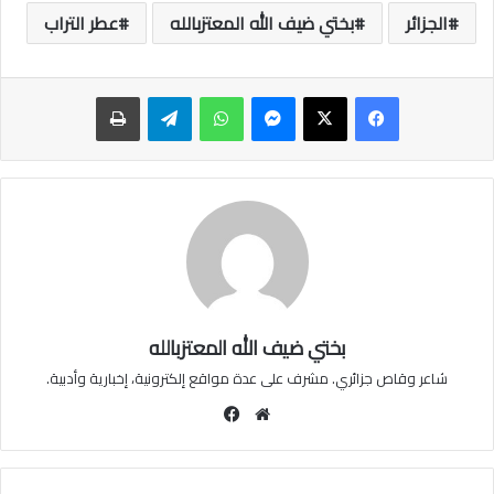
الجزائر
بختي ضيف الله المعتزبالله
عطر التراب
ماسنجر
واتساب
تيلقرام
طباعة
بختي ضيف الله المعتزبالله
شاعر وقاص جزائري. مشرف على عدة مواقع إلكترونية، إخبارية وأدبية.
موقع
فيسبوك
الويب