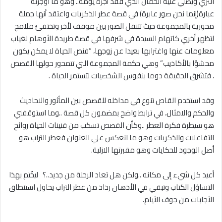
الثري ويصلي عليه الحمال الذي فقد أجرة يومه.. وهو ما اوجزته
عبارة(إنما نحن صور عابرة) في قصة عطر الذكريات واعتقد أنها جملة
محورية بالمجموعة حيث تتنقل الصور بين موقف لأخر وتختفئ ملامح
لتظهر أخري كاتهام السيدة في شرفها في قصة طريدة الأوهام لغياب
معلومات عنها واغترابها بعيدا عن زوجها، “فنص الحياة لا يمكن يكون
محشوًا بالأكاذيب” وهي حكمة المجموعة التي تتمحور حولها القصص
، فتشرق الحقيقة دوما بنفوس الشخصيات لتستمر الحياة .
وقد استخدم القاص تنوع في مداخله للقصص بين المأثور والاحاديث
والحكم والامثال، في ترابط واضح بمضمون كل قصة ..وما استوقفني
هو سيطرة فكرة العطر ..وكأن القصص تسكب من قنينات الحياة روائح
التفاعلات والذكريات وهو ما انعكس علي العنوان فعطر التراب هو
أصل الوجود للحكايات وهو مقبرتها الازلية.
أعيد كل شيء إلى مكانه ..ولكن هل تعاد الرحلة من جديد..؟ ليخُتم بهذا
التساؤل الكتاب وتبقي في الأذهان رذاذ من عطر التراب يحاول استنطاق
الأجابات من جوف الأيام.