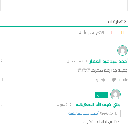
2
تعليقات
الأكثر تصويتاً
أحمد سيد عبد الغفار
7 سنوات
جميلة جدا رغم صغرها👏👏👏
1
رد
الكاتب
بختي ضيف الله المعتزبالله
7 سنوات
Reply to
أحمد سيد عبد الغفار
هذا من لطفك، أشكرك..