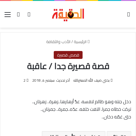
الوضع المظلم
بحث عن
تسجيل الدخو
الق
الرئيسية
/
الأدب والثقافة
قصص قصيرة
قصة قصيرة جدا / عاقبة
بختي ضيف الله المعتزبالله
آخر تحديث: سبتمبر 4, 2018
2
دخل جنته وهو ظالم لنفسه، عدُّ أزهارها..زهرة.. زهرتان..
تركت خطاه جمرا، التفت خلفه، عدّه..جمرة.. جمرتان..
حتى غمّه دخان..