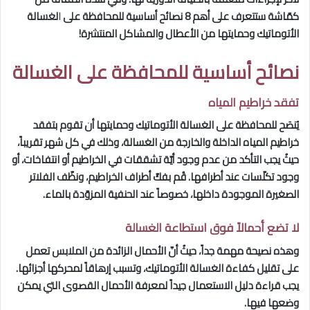
كمّاشة ستتعرف على أهم 8 نصائح أساسية للمحافظة على
ا
لغسالة
الأتوماتيك وحمايتها من الأعطال والمشاكل المنتشرة!
نصائح أساسية للمحافظة على الغسالة
تفقد خراطيم المياه
يُنصَح للمحافظة على الغسالة الأتوماتيك وحمايتها أن تقوم بتفقد
خراطيم المياه الداخلة والخارجة من الغسالة، وذلك في كل شهر تقريباً،
حيثُ يجب التأكد من عدم وجود أيّة تشققات في الخراطيم أو انتفاخات، أو
وجود تكلّسات عند أطرافها. قُم بفكّ أطراف الخراطيم، ونظّف الفلاتر
الصغيرة الموجودة داخلها، خصوصاً عند الحنفية المزوّدة بالماء.
لا تضع أحمالاً فوق استطاعة الغسالة
وهذه نصيحة مهمة جداً، حيثُ أنّ الأحمال الزائدة من الملابس تعمل
على تقليل كفاءة الغسالة الأتوماتيك، وتسبب إرهاقاً لمحركها أجزائها.
يجب قراءة دليل الاستعمال جيداً لمعرفة الأحمال القصوى التي يمكن
وضعها فيها.