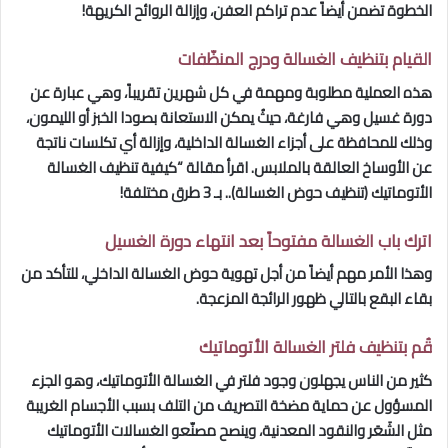
الخطوة تضمن أيضاً عدم تراكم العفن، وإزالة الروائح الكريهة!
القيام بتنظيف الغسالة ودرج المنظّفات
هذه العملية مطلوبة ومهمة في كل شهرين تقريباً، وهي عبارة عن
دورة غسيل وهي فارغة، حيثُ يمكن الاستعانة بصودا الخبز أو الليمون،
وذلك للمحافظة على أجزاء الغسالة الداخلية، وإزالة أي تكلسات ناتجة
عن الأوساخ العالقة بالملابس. اقرأ مقالة “كيفية تنظيف الغسالة
الأتوماتيك (تنظيف حوض الغسالة).. بـ 3 طرق مختلفة!
اترك باب الغسالة مفتوحاً بعد انتهاء دورة الغسيل
وهذا الأمر مهم أيضاً من أجل تهوية حوض الغسالة الداخلي، للتأكد من
بقاء البقع بالتالي ظهور الرائجة المزعجة.
قُم بتنظيف فلتر الغسالة الأتوماتيك
كثير من الناس يجهلون وجود فلتر في الغسالة الأتوماتيك، وهو الجزء
المسؤول عن حماية مضخة التصريف من التلف بسبب الأجسام الغريبة
مثل الشَعَر والنقود المعدنية، وينصح مصنّعو الغسالات الأتوماتيك