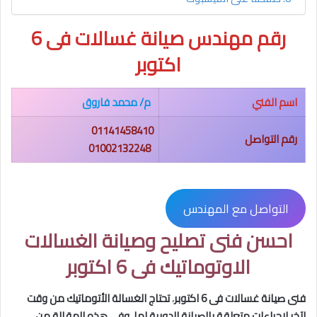
رقم مهندس صيانة غسالات فى 6
اكتوبر
اسم الفني
م/ محمد فاروق
01141458410
رقم التواصل
01002132248
التواصل مع المهندس
احسن فنى تصليح وصيانة الغسالات
الاوتوماتيك فى 6 اكتوبر
فنى صيانة غسالات فى 6 اكتوبر
،
تحتاج الغسالة الأتوماتيك من وقت
لآخر لإجراءات متعلقة بالصيانة الدورية لها. وفي هذه المقالة من