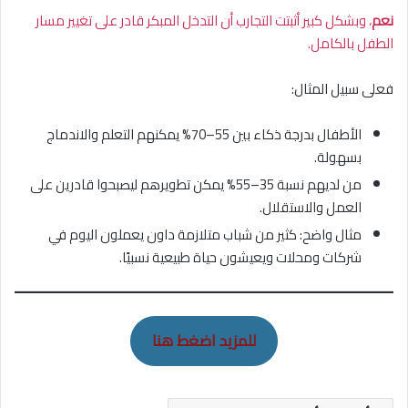
نعم
، وبشكل كبير أثبتت التجارب أن التدخل المبكر قادر على تغيير مسار
الطفل بالكامل.
فعلى سبيل المثال:
الأطفال بدرجة ذكاء بين 55–70% يمكنهم التعلم والاندماج
بسهولة.
من لديهم نسبة 35–55% يمكن تطويرهم ليصبحوا قادرين على
العمل والاستقلال.
مثال واضح: كثير من شباب متلازمة داون يعملون اليوم في
شركات ومحلات ويعيشون حياة طبيعية نسبيًا.
للمزيد اضغط هنا