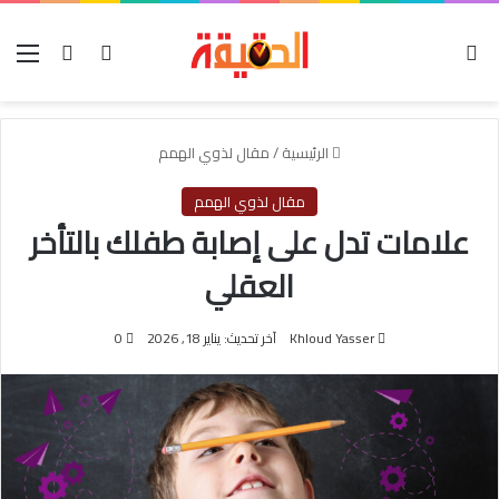
الوضع المظلم
بحث عن
تسجيل الدخول
الق
الرئيسية
/
مقال لذوي الهمم
مقال لذوي الهمم
علامات تدل على إصابة طفلك بالتأخر
العقلي
Khloud Yasser
آخر تحديث: يناير 18, 2026
0