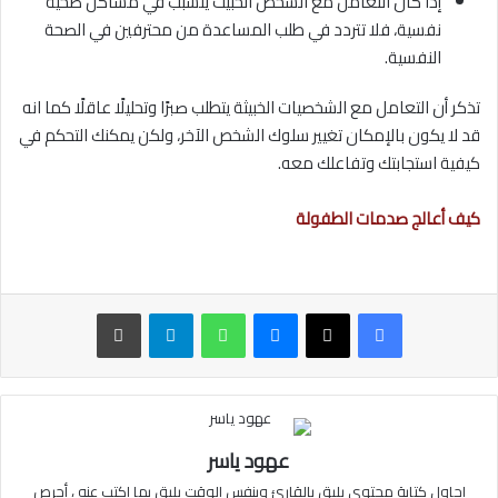
إذا كان التعامل مع الشخص الخبيث يتسبب في مشاكل صحية
نفسية، فلا تتردد في طلب المساعدة من محترفين في الصحة
النفسية.
تذكر أن التعامل مع الشخصيات الخبيثة يتطلب صبرًا وتحليلًا عاقلًا كما انه
قد لا يكون بالإمكان تغيير سلوك الشخص الآخر، ولكن يمكنك التحكم في
كيفية استجابتك وتفاعلك معه.
كيف أعالج صدمات الطفولة
ماسنجر
واتساب
تيلقرام
طباعة
عهود ياسر
احاول كتابة محتوى يليق بالقارئ وبنفس الوقت يليق بما اكتب عنه ، أحرص