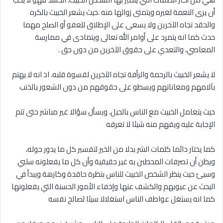
أن يرى النعمة لغيره ويتمنى زوالها منه .حيث يشعر الخبيث بالكره
والحقد تجاه الآخرين ولا يسعى على الإطلاق للعفو أو الصلح مهما
حدث كما انه يتمرد على أوامر الله تعالى ويتمادى في ممارسة
المعاصي، والتعدي على حقوق الآخرين من دون حق .
لا يشعر الخبيث بالرحمة والرأفة تجاه الآخرين لقسوة قلبه، اذ انه لا يهتم
بآلامهم ومعاناتهم ويسطو على حقوقهم من دون الشعور بالذنب
حيث يتعامل الخبيث مع الناس بالحيل، ويسأل سؤالا غير مباشر حتى تتم
الإجابة عليه ويفهم منه شيئا لا تعرفه
كما يختار دائما كلمات الشر بدلا من الخير لتفسير كل ما يدور حوله،
ويظن أن تصرفات المحطين به غیر حقيقية وأن كل ما يفعلونه سلبي
وسيئ حيث ينظر الشخص الخبيث للناس بنظرة حاقدة وكارهة ويبدأ في
البحث عن عيوبهم والكشف عنها وإخفاء الأمور الحسنة التي يفعلونها
كما انه يستغل عواطف الناس استغلالا سيئا لصالح نفسه