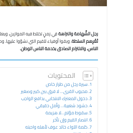
رجل الشَّهامة والنزاهة
في زمنٍ تختلط فيه الموازين، وي
تُغْرِهم السلطة
، وبقوا أوفياء للقيم التي نشؤوا عليها. و
الناس، والالتزام الصادق بخدمة الناس الوطن.
المحتويات
سيرة رجل من طراز خاص
محبوب القرى… لا فرق بين كبير وصغير
دخول المعترك الانتخابي بدافع الواجب
حشود شعبية… وأمل حقيقي
سقوط مؤلم…لا هزيمة
انتصار القيم وإن تأخر
كلمة اللواء خالد عوف لأهله واحبته