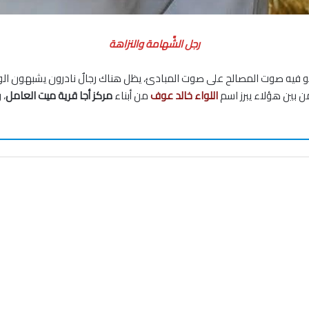
رجل الشَّهامة والنزاهة
علو فيه صوت المصالح على صوت المبادئ، يظل هناك رجالٌ نادرون يشبهون الو
من بين هؤلاء يبرز اسم
اللواء خالد عوف
من أبناء
مركز أجا قرية ميت العامل
، 