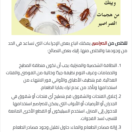
للتخلص من
الصراصير
،
يمكنك اتباع بعض الإجراءات التي تساعد في الحد
من وجودها والتخلص منها. إليك بعض النصائح:
النظافة الشخصية والمنزلية: يجب أن تكون منطقة المطبخ
والحمامات وغرف النوم نظيفة جيدًا وخالية من الفوضى والفتات
الغذائية. قم بتنظيف الأطباق والأواني فور الانتهاء من
استخدامها وتأكد من عدم ترك بقايا الطعام.
إغلاق الفتحات والشقوق: قم بتصليح أي فتحات أو شقوق في
الجدران أو الأرضيات أو الأبواب التي يمكن للصراصير استخدامها
للدخول إلى المنزل. استخدم السيليكون أو القطع الأخرى المانعة
للتسرب لسد الفجوات.
إزالة مصادر الطعام والماء: حاول تقليل وجود مصادر الطعام