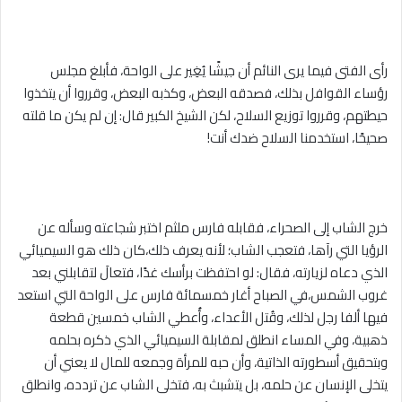
رأى الفتى فيما يرى النائم أن جيشًا يُغِير على الواحة، فأبلغ مجلس
رؤساء القوافل بذلك، فصدقه البعض، وكذبه البعض، وقرروا أن يتخذوا
حيطتهم، وقرروا توزيع السلاح، لكن الشيخ الكبير قال: إن لم يكن ما قلته
صحيحًا، استخدمنا السلاح ضدك أنت!
خرج الشاب إلى الصحراء، فقابله فارس ملثم اختبر شجاعته وسأله عن
الرؤيا التي رآها، فتعجب الشاب؛ لأنه يعرف ذلك،كان ذلك هو السيميائي
الذي دعاه لزيارته، فقال: لو احتفظت برأسك غدًا، فتعالَ لتقابلني بعد
غروب الشمس،في الصباح أغار خمسمائة فارس على الواحة التي استعد
فيها ألفا رجل لذلك، وقُتل الأعداء، وأُعطي الشاب خمسين قطعة
ذهبية، وفي المساء انطلق لمقابلة السيميائي الذي ذكره بحلمه
وبتحقيق أسطورته الذاتية، وأن حبه للمرأة وجمعه للمال لا يعني أن
يتخلى الإنسان عن حلمه، بل يتشبث به، فتخلى الشاب عن تردده، وانطلق