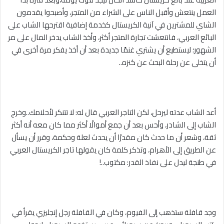
العمل ينتعش وأقبل الناس على الشراء من المتجر، وأصبحوا يقدمون
الشاي للمشترين في آنية الكريستال كخدمة إضافية اقترحها الشاب على
البائع العربي، فانتعشت تجارة المتجر أكثر، وأخذ الشاب يدخر المال على مر
الشهور؛ ليستطيع أن يشتري غنمًا جديدة بعد أن أخذ يفكر مرة أخرى في
أن يتخلى عن رحلة البحث عن كنزه..
أعد الشاب عدته ليرحل، لكن التاجر العربي قال له: لا تتنكر لأحلامك..وخرج
الشاب إلى الشادر، وأحس بعد أن جمع أموالًا أكثر مما كان معه أنه أكثر
ثقة، وشعر أن ما حدث كان مقدرًا أن يحدث لعلة وحكمة، وقرر أن يسأل
عن الطريق إلى الأهرام، وتذكر كلمة كان يقولها تاجر الكريستال العربي
في طنجة ليدل على نفاذ القدر: مكتوب..!
وجد قافلة ستذهب إلى الفيوم، وكان في القافلة رجل إنجليزي يقرأ في