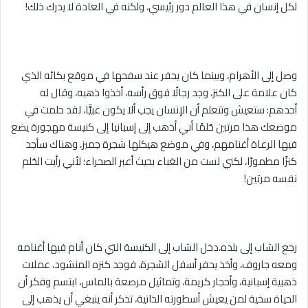
لكل إنسان في هذا العالم دور رئيسي، ولكنه في العادة لا يدرك ذلك!
وصل إلى الأهرام، وبينما كان يحفر عند سفحها في موقع بكائه الذي
كان علامة على الكنز، وجد رجالًا فوق رأسه، أخذوا ذهبه، وقال له
أحدهم: ستعيش وتتعلم أن الإنسان يجب ألا يكون غبيًّا، لقد حلمت في
موضعك هذا مرتين حُلمًا أني أذهب إلى إسبانيا إلى كنيسة مهجورة يضع
فيها الرعاة أغنامهم، وفي موضع هيكلها شجرة جميز، وهناك سأجد
كنزًا مطمورًا، لكني لست من الغباء بحيث أعبر الصحراء؛ لأني رأيت الحُلم
نفسه مرتين!
رجع الشاب إلى بلده،دخل الشاب إلى الكنيسة التي كان أنام فيها أغنامه
ومعه جاروف، وأخذ يحفر أسفل الشجرة، فوجد كنزه المنشود، عملات
ذهبية إسبانية، وأحجار كريمة، وتماثيل مرصعة بالماس، ابتسم وفكر أن
الحياة سخية لمن يعيش أسطورته الذاتية، تذكر أنه ينبغي أن يذهب إلى