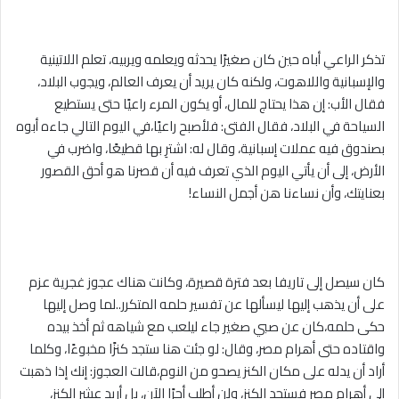
تذكر الراعي أباه حين كان صغيرًا يحدثه ويعلمه ويربيه، تعلم اللاتينية
والإسبانية واللاهوت، ولكنه كان يريد أن يعرف العالم، ويجوب البلاد،
فقال الأب: إن هذا يحتاج للمال، أو يكون المرء راعيًا حتى يستطيع
السياحة في البلاد، فقال الفتى: فلأصبح راعيًا،في اليوم التالي جاءه أبوه
بصندوق فيه عملات إسبانية، وقال له: اشترِ بها قطيعًا، واضرب في
الأرض، إلى أن يأتي اليوم الذي تعرف فيه أن قصرنا هو أحق القصور
بعنايتك، وأن نساءنا هن أجمل النساء!
كان سيصل إلى تاريفا بعد فترة قصيرة، وكانت هناك عجوز غجرية عزم
على أن يذهب إليها ليسألها عن تفسير حلمه المتكرر..لما وصل إليها
حكى حلمه،كان عن صبي صغير جاء ليلعب مع شياهه ثم أخذ بيده
واقتاده حتى أهرام مصر، وقال: لو جئت هنا ستجد كنزًا مخبوءًا، وكلما
أراد أن يدله على مكان الكنز يصحو من النوم،قالت العجوز: إنك إذا ذهبت
إلى أهرام مصر فستجد الكنز، ولن أطلب أجرًا الآن، بل أريد عشر الكنز،