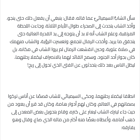
سأل الشابُّ السيميائيَّ عما قاله، فقال: ينبغي أن يفعل ذلك حتى ينجو،
وأخذ الشاب يتحدث إلى الصحراء طوال الأيام الثلاثة، وجاءت اللحظة
المرتقبة، وعلم الشاب أنه لا بد أن يتوجه إلى يد القدرة العالية حتى
يتحقق ما يريد، وأخذت الرمال تتجمع، وتعسرت الرؤية، والشاب منهمك
في صلاة علوية، وحين انقشعت الرمال لم يروا الشاب في مكانه، بل
كان بجوار أحد الجنود، وسمح القائد لهما بالانصراف ليكملا رحلتهما،
ليظل الناس بعد ذلك يتحدثون عن الفتى الذي تحول إلى ريح!
انطلقا ليكملا رحلتهما، وحكى السيميائي للشاب قصصًا عن أناس تركوا
بصماتهم في العالم، وكان لهم أدوار هامة، وكان قد قرر أن يعود من
حيث جاء ليترك الشاب ليعثر على كنزه، وقام بتحويل بعض المعدن إلى
ذهب أمامه، وأعطاه بعضًا منه أكثر من ماله الذي ضاع، وقال وهو
يفارقه: