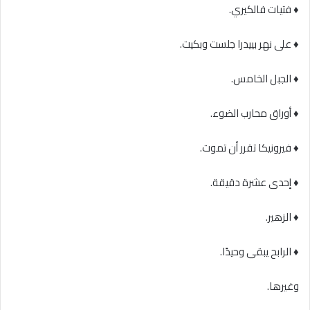
♦ فتيات فالكيري.
♦ على نهر بييدرا جلست وبكيت.
♦ الجبل الخامس.
♦ أوراق محارب الضوء.
♦ فيرونيكا تقرر أن تموت.
♦ إحدى عشرة دقيقة.
♦ الزهير.
♦ الرابح يبقى وحيدًا.
وغيرها.