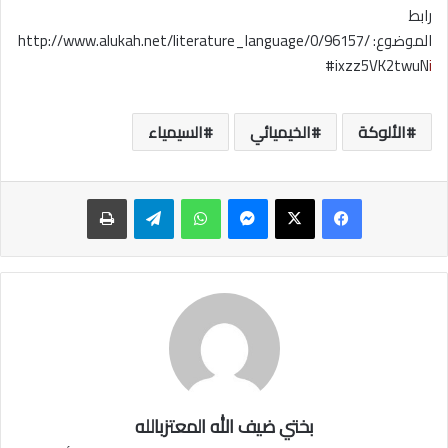
رابط
الموضوع: http://www.alukah.net/literature_language/0/96157/
#ixzz5VK2twuN
i
الألوكة
الخيميائي
السيمياء
ماسنجر
واتساب
تيلقرام
طباعة
بختي ضيف الله المعتزبالله