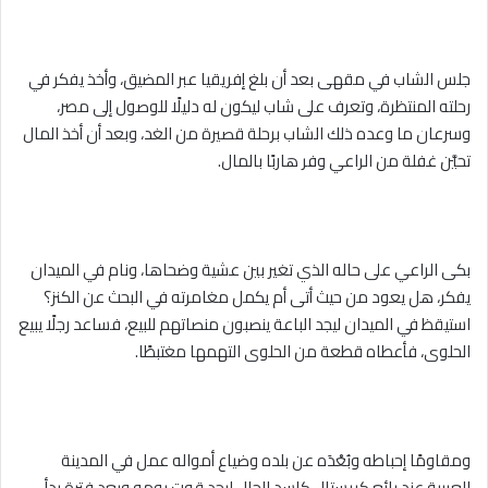
جلس الشاب في مقهى بعد أن بلغ إفريقيا عبر المضيق، وأخذ يفكر في
رحلته المنتظرة، وتعرف على شاب ليكون له دليلًا للوصول إلى مصر،
وسرعان ما وعده ذلك الشاب برحلة قصيرة من الغد، وبعد أن أخذ المال
تحيَّن غفلة من الراعي وفر هاربًا بالمال.
بكى الراعي على حاله الذي تغير بين عشية وضحاها، ونام في الميدان
يفكر، هل يعود من حيث أتى أم يكمل مغامرته في البحث عن الكنز؟
استيقظ في الميدان ليجد الباعة ينصبون منصاتهم للبيع، فساعد رجلًا يبيع
الحلوى، فأعطاه قطعة من الحلوى التهمها مغتبطًا.
ومقاومًا إحباطه وبُعْدَه عن بلده وضياع أمواله عمل في المدينة
العربية عند بائع كريستال كاسد الحال ليجد قوت يومه،وبعد فترة بدأ