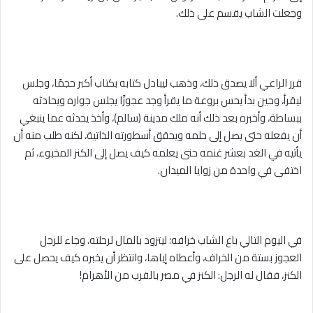
وجعلت الشاب يقسم على ذلك.
قرر الراعي ألا يصدق ذلك، وذهب ليبادل كتابه بكتاب أكبر حجمًا، وجلس
ليقرأ، وحين بدأ يحس بروعة ما يقرأ وجد عجوزًا يجلس جواره ويحادثه
ببساطة، وأخبره بعد ذلك أنه ملك مدينة (سالم)، وأخذ يحدثه عما ينبغي
أن يفعله حتى يصل إلى حلمه ويحقق أسطورته الذاتية، لكنه طلب منه أن
يأتيه في الغد بعشر غنمه حتى يعلمه كيف يصل إلى الكنز المخبوء، ثم
اختفى في واحدة من زوايا الميدان.
في اليوم التالي باع الشاب خرافه؛ ليتزود بالمال لرحلته، وجاء للرجل
العجوز بستة من الخراف، وأعطاه إياها، وانتظر أن يخبره كيف يحصل على
الكنز، فقال له الرجل: الكنز في مصر بالقرب من الأهرام!