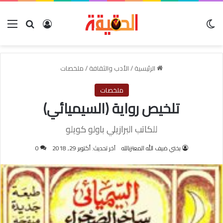
الوضع المظلم
بحث عن
تسجيل الدخو
الق
الرئيسية
/
الأدب والثقافة
/
ملخصات
ملخصات
تلخيص رواية (السيميائي)
للكاتب البرازيلي باولو كويلو
بختي ضيف الله المعتزبالله
آخر تحديث: أكتوبر 29, 2018
0