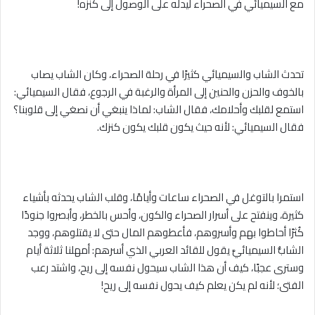
مع السيميائي في الصحراء ليدله على الوصول إلى كنزه!
تحدث الشاب والسيميائي كثيرًا في رحلة الصحراء، وكان الشاب يصاب
بالخوف والحزن والحنين إلى المرأة والرغبة في الرجوع، فقال السيميائي:
استمع لقلبك وأحلامك، فقال الشاب: لماذا ينبغي أن نصغي إلى قلوبنا؟
فقال السيميائي: لأنه حيث يكون قلبك يكون كنزك.
استمرا بالتوغل في الصحراء ساعات وأيامًا، وقلب الشاب يحدثه بأشياء
كثيرة، وينفتح على أسرار الصحراء والكون، وأحس بالخطر، وأبصروا جنودًا
كُثرًا أحاطوا بهم وأسروهم، فأعطوهم المال حتى لا يقتلوهم، ووجد
الشابُّ السيميائيَّ يقول للقائد العربي الذي أسرهم: أمهلنا ثلاثة أيام
وسترى عجبًا، كيف أن هذا الشاب سيحول نفسه إلى ريح، واشتد رعب
الفتى؛ لأنه لم يكن يعلم كيف يحول نفسه إلى ريح!