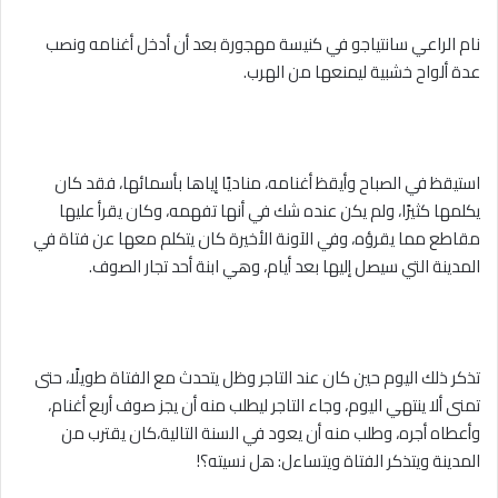
نام الراعي سانتياجو في كنيسة مهجورة بعد أن أدخل أغنامه ونصب
عدة ألواح خشبية ليمنعها من الهرب.
استيقظ في الصباح وأيقظ أغنامه، مناديًا إياها بأسمائها، فقد كان
يكلمها كثيرًا، ولم يكن عنده شك في أنها تفهمه، وكان يقرأ عليها
مقاطع مما يقرؤه، وفي الآونة الأخيرة كان يتكلم معها عن فتاة في
المدينة التي سيصل إليها بعد أيام، وهي ابنة أحد تجار الصوف.
تذكر ذلك اليوم حين كان عند التاجر وظل يتحدث مع الفتاة طويلًا، حتى
تمنى ألا ينتهي اليوم، وجاء التاجر ليطلب منه أن يجز صوف أربع أغنام،
وأعطاه أجره، وطلب منه أن يعود في السنة التالية،كان يقترب من
المدينة ويتذكر الفتاة ويتساءل: هل نسيته؟!