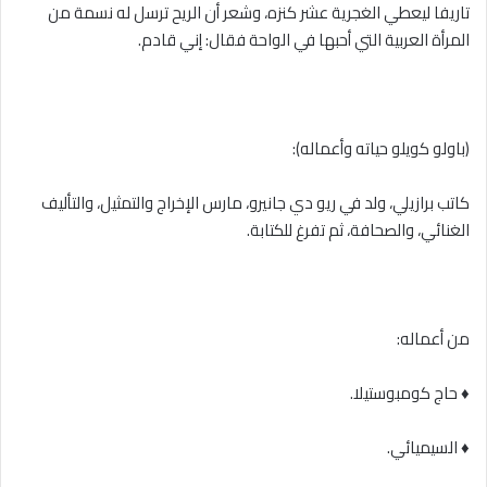
تاريفا ليعطي الغجرية عشر كنزه، وشعر أن الريح ترسل له نسمة من
المرأة العربية التي أحبها في الواحة فقال: إني قادم.
(باولو كويلو حياته وأعماله):
كاتب برازيلي، ولد في ريو دي جانيرو، مارس الإخراج والتمثيل، والتأليف
الغنائي، والصحافة، ثم تفرغ للكتابة.
من أعماله:
♦ حاج كومبوستيلا.
♦ السيميائي.