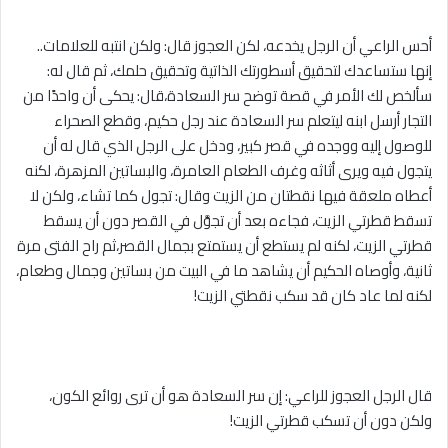
أحس الراعي أن الرجل يخدعه، لكن العجوز قال: ولكن انتبه للعلامات..
إنها ستساعدك لتحقيق أسطورتك الذاتية وتحقيق حلمك، ثم قال له:
سألخص لك الأمر في قصة توضح سر السعادة،قال: يحكى أن واحدًا من
التجار أرسل ابنه ليتعلم سر السعادة عند رجل حكيم، وقطع الصحراء
للوصول إليه ووجده في قصر كبير، ودخل على الرجل الذي قال له أن
يتجول فيه ويرى أثاثه وغرف الطعام العامرة، والبساتين المزهرة، لكنه
أعطاه ملعقة فيها نقطتان من الزيت وقال: تجول كما تشاء، ولكن لا
تسقط قطرتي الزيت، فجاءه بعد أن تجوَّل في القصر دون أن يسقط
قطرتي الزيت، لكنه لم يستطع أن يستمتع بجمال القصر،ثم راح الفتى مرة
ثانية، وأوصاه الحكيم أن يشاهد ما في البيت من بساتين وجمال وطعام،
لكنه لما عاد كان قد سكب نقطتي الزيت!
قال الرجل العجوز للراعي: إن سر السعادة هو أن ترى روائع الكون،
ولكن دون أن تسكب قطرتي الزيت!