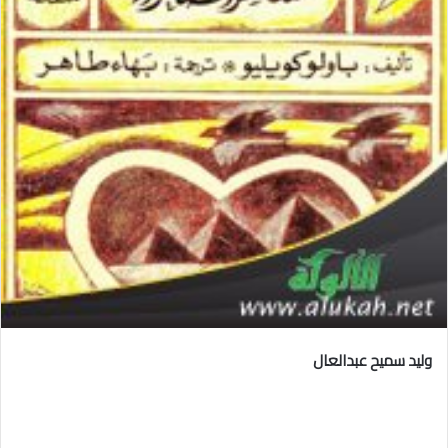
وليد سميح عبدالعال