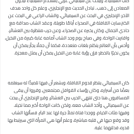
كتب السيمياء، ويبحث عن سيميائي عربي يستخدم السي
مياء
ليحول
المعادن إلى ذهب.. تبادل الحديث مع الإنجليزي، وعلم كل واحد هدف
الآخر: الإنجليزي في البحث عن السيميائي، والشاب الراعي في البحث عن
الكنز،سارت القافلة في الصحراء أيامًا طويلة، وعقد الشاب صداقة مع
حادي الجمال، وكان يخبره عن الصحراء، وعن حرب منتظرة بين العشائر،
واقتربت الواحة، وفي صباح يوم وجد الشاب أمامه غابة كبيرة من النخيل،
وأحس بأن العالم يتكلم بلغات متعددة، فكما أن جملًا يجأر يمكن أن
يكون نذيرًا بالخطر؛ فإن رؤية غابة من النخيل يمكن أن يمثل معجزة.
كان السيميائي ينتظر قدوم القافلة، ويشعر أن فيها تلميذًا له سيعلمه
بعضًا من أسراره، وكان رؤساء القوافل مجتمعين، وقرروا أن يبقى
المسافرون هنا حتى تنتهي الحرب بين العشائر، وقرر الإنجليزي أن يبحث
عن السيميائي، وأخذ الشاب معه، ولكن كانت الواحة أكبر مما تخيلا،
وفيها مئات الخيام، ووجدا فتاة تملأ جرة لها عند البئر، فسألها الشاب
وقد وقع حبها في قلبه مباشرة، وعلم أنها هي المرأة التي سيرتبط بها
قدره، فدلتهما عليه.