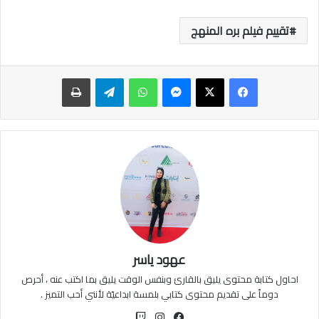
تقييم فيلم بره المنهج
ماسنجر
واتساب
تيلقرام
طباعة
عهود ياسر
احاول كتابة محتوى يليق بالقارئ وبنفس الوقت يليق بما اكتب عنه ، أحرص
دوماً على تقديم محتوى كتابي بلمسة ابداعيّة لأنني أحب التميز .
فيسبوك
انستقرام