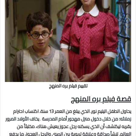
تقييم فيلم بره المنهج
قصة فيلم بره المنهج
يحاول الطفل اليتيم نور، الذي يبلغ من العمر 13 سنة، اكتساب احترام
زملائه؛ من خلال دخول منزل مهجور أمام المدرسة
.
يخاف الأولاد المرور
بقربه ليكتشف أن الذي يسكنه رجل عجوز يعيش هناك، مختبئاً من
العالم. تنشأ صداقة وعلاقة تربوية بين الصبي والرجل العجوز، ما يدفع