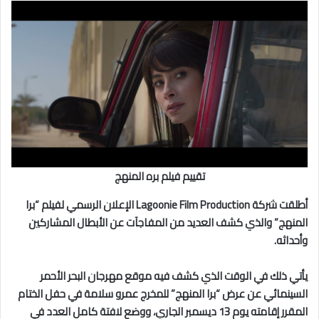
تقييم فيلم بره المنهج
أطلقت شركة Lagoonie Film Production الإعلان الرسمي لفيلم “برا
المنهج” والذي كشف العديد من المفاجآت عن الأبطال المشاركين
وأحداثه.
يأتي ذلك في الوقت الذي كشف فيه موقع مهرجان البحر الأحمر
السينمائي عن عرض “برا المنهج” للمخرج عمرو سلامة في حفل الختام
المقرر إقامته يوم 13 ديسمبر الجاري، ووضع لافتة كامل العدد في