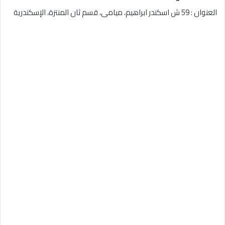
العنوان :
59 ش اسكندر ابراهيم، ميامى، قسم ثان المنتزة، الإسكندرية