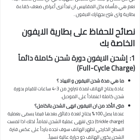
نعم هي مأساه بكل المقاييس ان تبدأ ترى أعراض ضعف كفاءة
بطارية واى شئ بجهازك الايفون .
نصائح للحفاظ على بطارية الايفون
الخاصة بك
1: إشحن الايفون دورة شحن كاملة دائماً
(Full-Cycle Charge)
ما هي مدة شحن الايفون و الايباد ؟
عادة يحتاج الهاتف لمدة تتراوح من 3-4 ساعات للقيام بدورة
شحن كاملة اعتماداً على الموديل.
متى اتأكد من ان الايفون انهى الشحن بالكامل؟
عندما يصل 100% يحتاج لعدة دقائق بعدها فيما يسمى بعملية
(trickle charge) حتى تنتهى عملية الشحن تماماً. لذلك اذا لمست
السطح الخارجي لظهر الهاتف سوف تجده بارداً على عكس فترة
الشحن يكون الهاتف ذو حرارة عالية نسبياً.