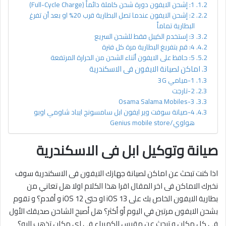
1: إشحن الايفون دورة شحن كاملة دائماً (Full-Cycle Charge)
2: إشحن الايفون عندما تصل البطارية قرب 20% او بعد أن تفرغ
البطارية تماماً
3: إستخدم الكيبل فقط للشحن السريع
4: قم بتفريغ البطارية مرة كل فترة
5: حافظ على الايفون أثناء الشحن من الحرارة المرتفعة
اماكن لصيانة الايفون فى الاسكندرية
1-ميامي 3G
2-تارجت
3-Osama Salama Mobiles
4-صيانة سوفت وير ايفون ابل سامسونج ايباد شاومي اوبو
هواوي/Genius mobile store
صيانة وتوكيل ابل فى الاسكندرية
اذا كنت تبحث عن اماكن لصيانة جهازك الايفون فى الاسكندرية سوف
نخبرك الاماكن فى اخر المقال اقرا هذا الكلام اولا هل تعاني من
بطارية الايفون الخاص بك على iOS 13 او حتى iOS 12 و أقدم؟ و تقوم
بشحن الايفون مرتين في اليوم أو أكثر؟ هل أصبح الشاحن صديقك الأول
في كل مكان و تبحث عن مقبس الكهرباء في اي مكان تذهب اليه؟