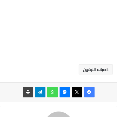
صيانه الايفون
ماسنجر
واتساب
تيلقرام
طباعة