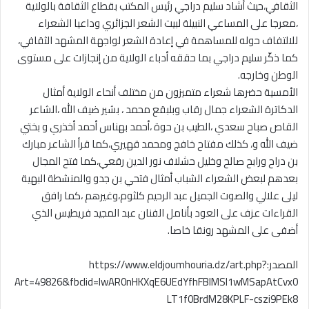
الثقافي،حيث أشاد سليم دراجي رئيس المكتب بقطاع الثقافة بالولاية
،معرجا على المساعي النبيلة لبيت الشعر الجزائري وداعيا الشعراء
للالتفاف حوله للمساهمة في إعادة الشعر لواجهة المشهد الثقافي،
كما ذكّر سليم دراجي بما حققه أدباء الولاية من إنجازات على مستوى
الوطن وخارجه.
الأمسية حضرها شعراء متميزون من مختلف أنحاء الولاية أمثال
الدكاترة الشعراء جمال رقاب وبلبقع محمد ، بشير ضيف الله ،الشاعر
القاص صباح سعدي ،الطيب بن حوة ،أحمد بهناس أحمد أخذري و بختي
ضيف الله و، كذلك مفتاح خافج ومحمد قهيري،كما قرأ الشاعر مبارك
بن دراح ورابح صالح وخليل حشلاف نور الدين رقعي،كما فتح المجال
بعدهم لبعض الشعراء الشباب أمثال فتحي بن جدو والمنشطة البهية
ليلى علالي والصوت الجميل عبد الرحيم كلثوم،وغيرهم ،كما رافق
القراءات عزف على العود بأنامل الفنان عبد المجيد فريطيس الذي
أضفى على المشهد رونقا خاصا.
المصدر:https://www.eldjoumhouria.dz/art.php?
Art=49826&fbclid=IwAR0nHKXqE6UEdYfhFBIMSl1wMSapAtCvx0
LT1f0BrdM28KPLF-cszi9PEk8