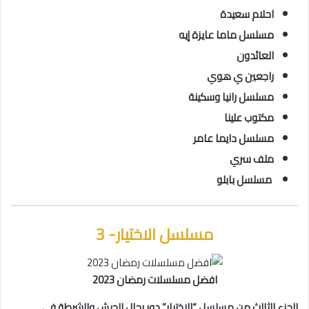
احلام سعيدة
مسلسل ماما عايزة إيه
العائدون
راجعين ي هوي
مسلسل رانيا وسكينة
مكتوب علينا
مسلسل دايما عامر
ملف سري
مسلسل بابلو
مسلسل الاختيار- 3
افضل مسلسلات رمضان 2023
الجزء الثالث من مسلسل “الاختيار” دور رجال الجيش والشرطة في