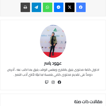
ماسنجر
واتساب
تيلقرام
طباعة
عهود ياسر
احاول كتابة محتوى يليق بالقارئ وبنفس الوقت يليق بما اكتب عنه ، أحرص
دوماً على تقديم محتوى كتابي بلمسة ابداعيّة لأنني أحب التميز .
فيسبوك
انستقرام
مقالات ذات صلة