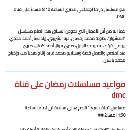
هو مسلسل دراما اجتماعي مصري الساعة 8:10 مساءً على قناة
DMC.
كما انه من أبرز الأعمال التي تخوض السباق هذا العام مسلسل
“المشوار”، بطولة محمد رمضان، دينا الشربيني، إياد نصار، أحمد مجدي،
بيومي فؤاد، عمرو عبدالجليل، صبري فواز، أحمد كمال، صبري
عبدالمنعم، والعمل قصة وسيناريو محمد فريد، إنتاج ميديا هب وإخراج
محمد ياسين.
مواعيد مسلسلات رمضان على قناة
dmc
مسلسل “ملف سري” للنجم هاني سلامة في تمام الساعة
11:50مساءً.##
مسلسل “العائدون” بطولة النجم أمير كرارة والفنانة أمينة خليل