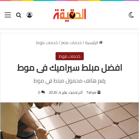
الوضع المظلم
بحث عن
تسجيل الدخول
الق
الرئيسية
/
خدمات مصر
/
خدمات موط
خدمات موط
افضل مبلط سيراميك فى موط
رقم هاتف محمول مبلط في موط
Tahya
آخر تحديث: يناير 4, 2020
0