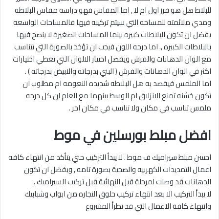
للبلاط هل هو فرز اول ام لا , اما المقاس فهو دراسه مقاس البلاطه
ومدي ملائمته للمساحه التي سيتم تركيبه فيها فالمساحات الواسعه
يفضل ان تكون البلاطات كبيره بينما المساحات الصغيرة لا ينصح فيها
بالبلاطات الكبيره ,. اما درجه اللون فيجب ان تؤخذ بالصورة التي تتناسب
مع الوان الدهانات والفرش ويفضل اختيار الالوان التي تعطي اختيارات
اكثر في الوان الدهانات والفرش ( البني بدرجاته والابيض بدرجاته ) .
اما الملمس فيقصد به هل البلاطه شديده النعومه ام مطلوب ان
تكون خشنه تمنع الانزلاق ام الوسط بينهما مع العلم ان كل درجه
ملمس تناسب في مكان ولا تناسب في مكان اخر .
افضل مبلط بورسلين في موط
احسن مبلط سيراميك ف موط . لا يبدأ التركيب حتي يتأكد من انتهاء كافه
اعمال التمديدات الكهربيه والصحية بصورة تامه , ويفضل ان تكون
الدهانات قد وصلت لمرحلة قبل النهائية قبل تركيب السيراميك .
لا يبدأ التركيب الا بعد انتهاء تركيب حلوق النجاره من ابواب وشبابيك
وانتهاء كافة الاعمال التي قد تطرأ المشروع