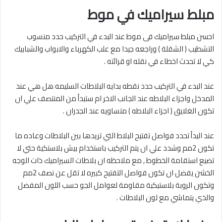
مبلط سيراميك في موط
احسن مبلط سيراميك فى موط عند البدء في التركيب حدد منسوب
التشطيب ( الشقلة ) وراجعه جيدا مع علب الكهرباء والابواب والشبابيك
كي لا تحدث اخطاء في نقله او قرائته .
عند البدء في التركيب حدد نقطه بدايه البلاطات السليمه هل هي عند
المدخل واجزاء البلاطه عند الجانب الاخر ام ستبدأ من المنتصف علي ان
تكون الغلايق ( اجزاء البلاطه ) متساويه عند الجدران .
عند البدأ تحدد فواصل تفتيح البلاط التي تريدها بين البلاطات وعاده ما
تكون 2مم وشدد علي ان يتم التركيب باستخدام بيش بلاستكية حتي لا
تضيع استقامة الخطوط , مع ملاحظه ان بلاطات السيراميك ذات الوجه
الخشن يفضل ان تكون فواصل التفتيح كبيره لا تقل عن نصف 2مم
وتكون الروبة بلاستيكية مقاومة لعوامل الجو حسب اللون المفضل
والذي يتماشي مع لون البلاطات .