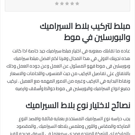
مبلط لتركيب بلاط السيراميك
والبورسلين في موط
عاده ما تقابلك صعوبه في اختيار مبلط سيراميك جيد خاصة اذا كانت
هذه تجربتك الاولي في هذا المجال وفرنا لكم افضل مبلط سيراميك
وبورسلين فى موط فهو المسئول عن العمل وعن جوده العمل وذلك
بالاتفاق علي تفاصيل التركيب من حيث المنسوب واللحامات والاسعار
ونقاط البدايه في التركيب وغيره من الامور المهمه مع العميل . تركيب
جميع انواع السراميك والبورسلين فى موط حوائط وأسقف وارضيه‎
نصائح لاختيار نوع بلاط السيراميك
يجب دراسه نوع السيراميك المستخدم بعنايه فائقة واقصد النوع
الماركه والمقاس واللون وملمس بلاطه السيراميك , والمقصود
بالماركه اي الشركة المنتجه ومدي سمعتها في السوق ودرجه الفرز