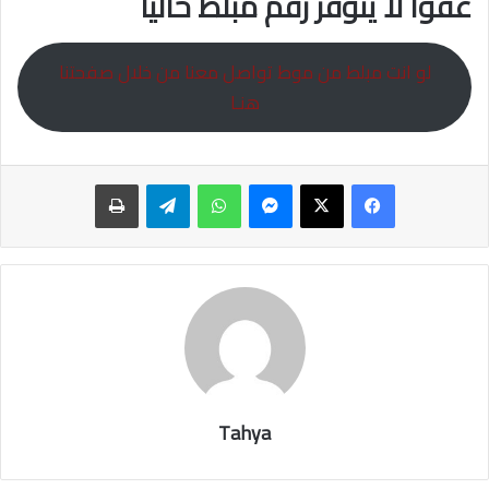
عفوا لا يتوفر رقم مبلط حاليا
لو انت مبلط من موط تواصل معنا من خلال صفحتنا
هنـا
ماسنجر
واتساب
تيلقرام
طباعة
Tahya