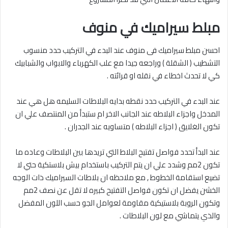
مبلط سيراميك في منوف
احسن مبلط سيراميك فى منوف عند البدء في التركيب حدد منسوب
التشطيب ( الشقلة ) وراجعه جيدا مع علب الكهرباء والابواب والشبابيك
كي لا تحدث اخطاء في نقله او قرائته .
عند البدء في التركيب حدد نقطه بدايه البلاطات السليمه هل هي عند
المدخل واجزاء البلاطه عند الجانب الاخر ام ستبدأ من المنتصف علي ان
تكون الغلايق ( اجزاء البلاطه ) متساويه عند الجدران .
عند البدأ تحدد فواصل تفتيح البلاط التي تريدها بين البلاطات وعاده ما
تكون 2مم وشدد علي ان يتم التركيب باستخدام بيش بلاستكية حتي لا
تضيع استقامة الخطوط , مع ملاحظه ان بلاطات السيراميك ذات الوجه
الخشن يفضل ان تكون فواصل التفتيح كبيره لا تقل عن نصف 2مم
وتكون الروبة بلاستيكية مقاومة لعوامل الجو حسب اللون المفضل
والذي يتماشي مع لون البلاطات .