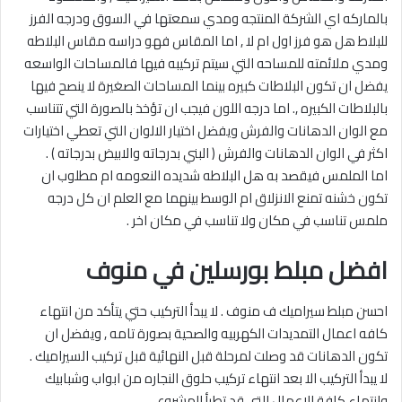
بالماركه اي الشركة المنتجه ومدي سمعتها في السوق ودرجه الفرز
للبلاط هل هو فرز اول ام لا , اما المقاس فهو دراسه مقاس البلاطه
ومدي ملائمته للمساحه التي سيتم تركيبه فيها فالمساحات الواسعه
يفضل ان تكون البلاطات كبيره بينما المساحات الصغيرة لا ينصح فيها
بالبلاطات الكبيره ,. اما درجه اللون فيجب ان تؤخذ بالصورة التي تتناسب
مع الوان الدهانات والفرش ويفضل اختيار الالوان التي تعطي اختيارات
اكثر في الوان الدهانات والفرش ( البني بدرجاته والابيض بدرجاته ) .
اما الملمس فيقصد به هل البلاطه شديده النعومه ام مطلوب ان
تكون خشنه تمنع الانزلاق ام الوسط بينهما مع العلم ان كل درجه
ملمس تناسب في مكان ولا تناسب في مكان اخر .
افضل مبلط بورسلين في منوف
احسن مبلط سيراميك ف منوف . لا يبدأ التركيب حتي يتأكد من انتهاء
كافه اعمال التمديدات الكهربيه والصحية بصورة تامه , ويفضل ان
تكون الدهانات قد وصلت لمرحلة قبل النهائية قبل تركيب السيراميك .
لا يبدأ التركيب الا بعد انتهاء تركيب حلوق النجاره من ابواب وشبابيك
وانتهاء كافة الاعمال التي قد تطرأ المشروع