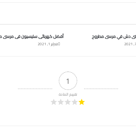
نى دش في مرسى مطروح
أفضل كهربائى سليسيون فى مرسى م
فبراير 1, 2021
1
تقييم المادة