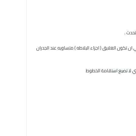
حدث .
ان تكون الغلايق ( اجزاء البلاطه ) متساويه عند الجدران