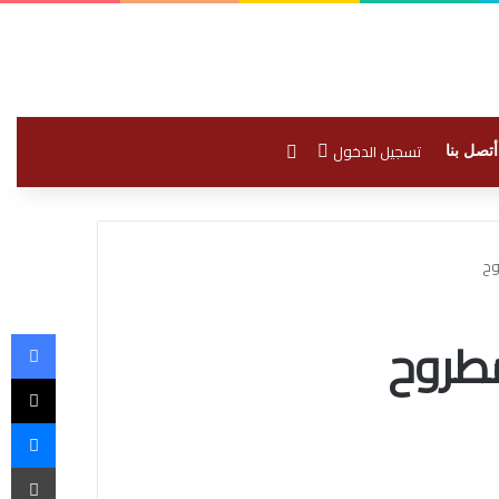
بحث عن
تسجيل الدخول
أتصل بنا
وح
فيسبوك
طروح
‫X
ماسنجر
طباعة