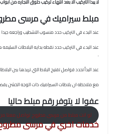
لا يبدأ التركيب الا بعد انتهاء تركيب حلوق النجاره من ابو
مبلط سيراميك في مرسى مطرو
عند البدء في التركيب حدد منسوب التشطيب وراجعه جيدا 
عند البدء في التركيب حدد نقطه بدايه البلاطات السليمه ه
.
عند البدأ تحدد فواصل تفتيح البلاط التي تريدها بين البلاطات وعاده ما تكون 2مم وشدد علي ان يتم التركيب باستخدام بي
مع ملاحظه ان بلاطات السيراميك ذات الوجه الخشن يفضل
عفوا لا يتوفر رقم مبلط حاليا
لو انت مبلط من مرسى مطروح تواصل معنا من 
خدمات اخري في مرسى مطروح