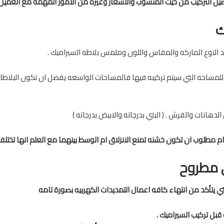
 التركيب من حيث المنسوب والاسعار وغيره من الامور المهمه مع العميل 
ك
 النوع الماركه والمقاس واللون وملمس بلاطه السيراميك .
احه التي سيتم تركيبه فيها فالمساحات الواسعه يفضل ان تكون البلاطات كب
الدهانات والفرش . ( البني بدرجاته والابيض بدرجاته )
 مطلوب ان تكون خشنه تمنع الانزلاق ام الوسط بينهما مع العلم انها تختل
 مطروح
ب حتي يتأكد من انتهاء كافه اعمال التمديدات الكهربيه بصورة تامه
بل تركيب السيراميك .