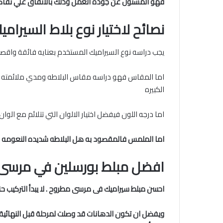
فهو المسئول عن جوده العمل وذلك بالاتفاق علي تفاصيل
نصائح لاختيار نوع بلاط السيرامي
يجب دراسه نوع السيراميك المستخدم بعنايه فائقة واقصد
اما المقاس فهو دراسه مقاس البلاطه ومدي ملائمته للمس
الكبيره
اما درجه اللون فيفضل اختيار الالوان التي تتلائم مع الوان 
اما الملمس
فالمقصود به هل البلاطه شديده النعومه ام
افضل مبلط بورسلين في مرسى
احسن مبلط سيراميك فى
مرسى مطروح
. لا يبدأ التركي
ويفضل ان تكون الدهانات قد وصلت لمرحلة قبل النهائية ق