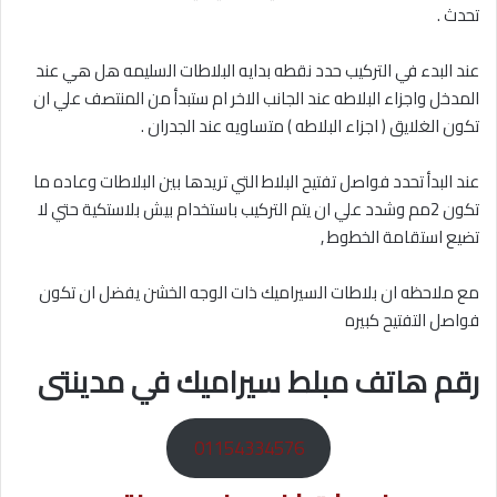
تحدث .
عند البدء في التركيب حدد نقطه بدايه البلاطات السليمه هل هي عند
المدخل واجزاء البلاطه عند الجانب الاخر ام ستبدأ من المنتصف علي ان
تكون الغلايق ( اجزاء البلاطه ) متساويه عند الجدران .
عند البدأ تحدد فواصل تفتيح البلاط التي تريدها بين البلاطات وعاده ما
تكون 2مم وشدد علي ان يتم التركيب باستخدام بيش بلاستكية حتي لا
تضيع استقامة الخطوط ,
مع ملاحظه ان بلاطات السيراميك ذات الوجه الخشن يفضل ان تكون
فواصل التفتيح كبيره
رقم هاتف مبلط سيراميك في مدينتى
01154334576