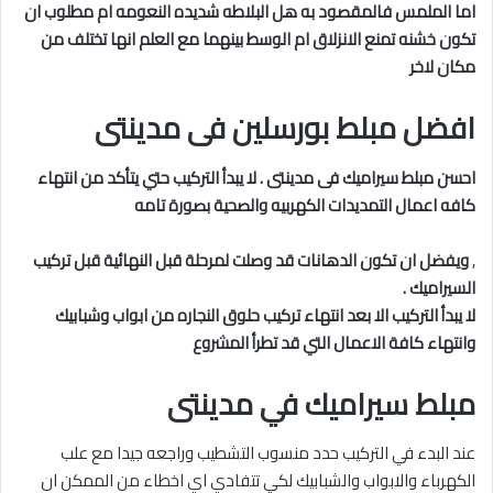
اما الملمس
فالمقصود به هل البلاطه شديده النعومه ام مطلوب ان
تكون خشنه تمنع الانزلاق ام الوسط بينهما مع العلم انها تختلف من
مكان لاخر
افضل مبلط بورسلين فى مدينتى
احسن مبلط سيراميك فى مدينتى . لا يبدأ التركيب حتي يتأكد من انتهاء
كافه اعمال التمديدات الكهربيه والصحية بصورة تامه
,
ويفضل ان تكون الدهانات قد وصلت لمرحلة قبل النهائية قبل تركيب
السيراميك .
لا يبدأ التركيب الا بعد انتهاء تركيب حلوق النجاره من ابواب وشبابيك
وانتهاء كافة الاعمال التي قد تطرأ المشروع
مبلط سيراميك في مدينتى
عند البدء في التركيب حدد منسوب التشطيب وراجعه جيدا مع علب
الكهرباء والابواب والشبابيك لكي تتفادي اي اخطاء من الممكن ان