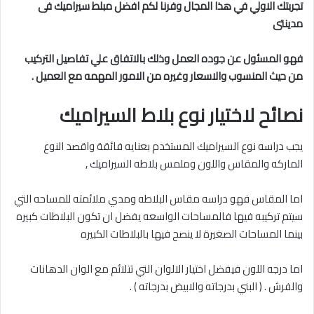
تجربتك الاولي في هذا المجال وفرنا لكم افضل مبلط سيراميك فى
مدينتى
فهو المسئول عن جوده العمل وذلك بالاتفاق علي تفاصيل التركيب
من حيث المنسوب والاسعار وغيره من الامور المهمه مع العميل .
نصائح لاختيار نوع بلاط السيراميك
يجب دراسه نوع السيراميك المستخدم بعنايه فائقة واقصد النوع
الماركه والمقاس واللون وملمس بلاطه السيراميك ,
اما المقاس فهو دراسه مقاس البلاطه ومدي ملائمته للمساحه التي
سيتم تركيبه فيها فالمساحات الواسعه يفضل ان تكون البلاطات كبيره
بينما المساحات الصغيرة لا ينصح فيها بالبلاطات الكبيره
اما درجه اللون فيفضل اختيار الالوان التي تتلائم مع الوان الدهانات
والفرش . ( البني بدرجاته والابيض بدرجاته ) .