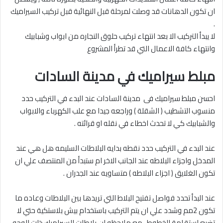
ان تكون الدهانات قد وصلت لمرحلة قبل النهائية قبل تركيب السيراميك
.
لا يبدأ التركيب الا بعد انتهاء تركيب حلوق النجاره من ابواب وشبابيك
وانتهاء كافة الاعمال التي قد تطرأ المشروع
مبلط سيراميك في مدينة السادات
احسن مبلط سيراميك فى مدينة السادات عند البدء في التركيب حدد
منسوب التشطيب ( الشقلة ) وراجعه جيدا مع علب الكهرباء والابواب
والشبابيك كي لا تحدث اخطاء في نقله او قرائته .
عند البدء في التركيب حدد نقطه بدايه البلاطات السليمه هل هي عند
المدخل واجزاء البلاطه عند الجانب الاخر ام ستبدأ من المنتصف علي ان
تكون الغلايق ( اجزاء البلاطه ) متساويه عند الجدران .
عند البدأ تحدد فواصل تفتيح البلاط التي تريدها بين البلاطات وعاده ما
تكون 2مم وشدد علي ان يتم التركيب باستخدام بيش بلاستكية حتي لا
تضيع استقامة الخطوط , مع ملاحظه ان بلاطات السيراميك ذات الوجه