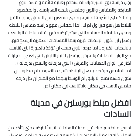
يجب دراسه نوع السيراميك المستخدم بعنايه فائقة واقصد النوع
الماركه والمقاس واللون وملمس بلاطه السيراميك , والمقصود
بالماركه اي الشركة المنتجه ومدي سمعتها في السوق ودرجه الفرز
للبلاط هل هو فرز اول ام لا , اما المقاس فهو دراسه مقاس البلاطه
ومدي ملائمته للمساحه التي سيتم تركيبه فيها فالمساحات الواسعه
يفضل ان تكون البلاطات كبيره بينما المساحات الصغيرة لا ينصح فيها
بالبلاطات الكبيره ,. اما درجه اللون فيجب ان تؤخذ بالصورة التي تتناسب
مع الوان الدهانات والفرش ويفضل اختيار الالوان التي تعطي اختيارات
اكثر في الوان الدهانات والفرش ( البني بدرجاته والابيض بدرجاته ) .
اما الملمس فيقصد به هل البلاطه شديده النعومه ام مطلوب ان
تكون خشنه تمنع الانزلاق ام الوسط بينهما مع العلم ان كل درجه
ملمس تناسب في مكان ولا تناسب في مكان اخر .
افضل مبلط بورسلين في مدينة
السادات
احسن مبلط سيراميك فى مدينة السادات . لا يبدأ التركيب حتي يتأكد من
انتهاء كافه اعمال التمديدات الكهربيه والصحية بصورة تامه , ويفضل