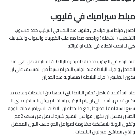
مبلط سيراميك في قليوب
احسن مبلط سيراميك فى قليوب عند البدء في التركيب حدد منسوب
التشطيب ( الشقلة ) وراجعه جيدا مع علب الكهرباء والابواب والشبابيك
كي لا تحدث اخطاء في نقله او قرائته .
عند البدء في التركيب حدد نقطه بدايه البلاطات السليمه هل هي عند
المدخل واجزاء البلاطه عند الجانب الاخر ام ستبدأ من المنتصف علي ان
تكون الغلايق ( اجزاء البلاطه ) متساويه عند الجدران .
عند البدأ تحدد فواصل تفتيح البلاط التي تريدها بين البلاطات وعاده ما
تكون 2مم وشدد علي ان يتم التركيب باستخدام بيش بلاستكية حتي لا
تضيع استقامة الخطوط , مع ملاحظه ان بلاطات السيراميك ذات الوجه
الخشن يفضل ان تكون فواصل التفتيح كبيره لا تقل عن نصف 2مم
وتكون الروبة بلاستيكية مقاومة لعوامل الجو حسب اللون المفضل
والذي يتماشي مع لون البلاطات .