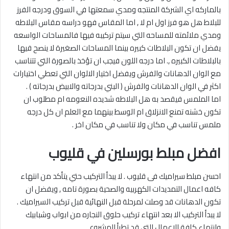
بالماركه اي الشركة المنتجه ومدي سمعتها في السوق ودرجه الفرز
للبلاط هل هو فرز اول ام لا , اما المقاس فهو دراسه مقاس البلاطه
ومدي ملائمته للمساحه التي سيتم تركيبه فيها فالمساحات الواسعه
يفضل ان تكون البلاطات كبيره بينما المساحات الصغيرة لا ينصح فيها
بالبلاطات الكبيره ,. اما درجه اللون فيجب ان تؤخذ بالصورة التي تتناسب
مع الوان الدهانات والفرش ويفضل اختيار الالوان التي تعطي اختيارات
اكثر في الوان الدهانات والفرش ( البني بدرجاته والابيض بدرجاته ) .
اما الملمس فيقصد به هل البلاطه شديده النعومه ام مطلوب ان
تكون خشنه تمنع الانزلاق ام الوسط بينهما مع العلم ان كل درجه
ملمس تناسب في مكان ولا تناسب في مكان اخر .
افضل مبلط بورسلين في قليوب
احسن مبلط سيراميك فى قليوب . لا يبدأ التركيب حتي يتأكد من انتهاء
كافه اعمال التمديدات الكهربيه والصحية بصورة تامه , ويفضل ان
تكون الدهانات قد وصلت لمرحلة قبل النهائية قبل تركيب السيراميك .
لا يبدأ التركيب الا بعد انتهاء تركيب حلوق النجاره من ابواب وشبابيك
وانتهاء كافة الاعمال التي قد تطرأ المشروع