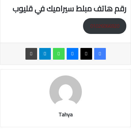
رقم هاتف مبلط سيراميك في قليوب
01026066920
ماسنجر
واتساب
تيلقرام
طباعة
Tahya