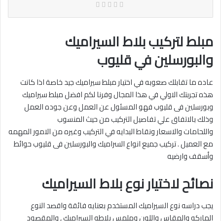
مبلط لتركيب بلاط السيراميك
والبورسلين في قليوب
عاده ما تقابلك صعوبه في اختيار مبلط سيراميك جيد خاصة اذا كانت
هذه تجربتك الاولي في هذا المجال وفرنا لكم افضل مبلط سيراميك
وبورسلين فى قليوب فهو المسئول عن العمل وعن جوده العمل
وذلك بالاتفاق علي تفاصيل التركيب من حيث المنسوب
واللحامات والاسعار ونقاط البدايه في التركيب وغيره من الامور المهمه
مع العميل . تركيب جميع انواع السراميك والبورسلين فى قليوب حوائط
وأسقف وارضيه‎
نصائح لاختيار نوع بلاط السيراميك
يجب دراسه نوع السيراميك المستخدم بعنايه فائقة واقصد النوع
الماركه والمقاس واللون وملمس بلاطه السيراميك , والمقصود