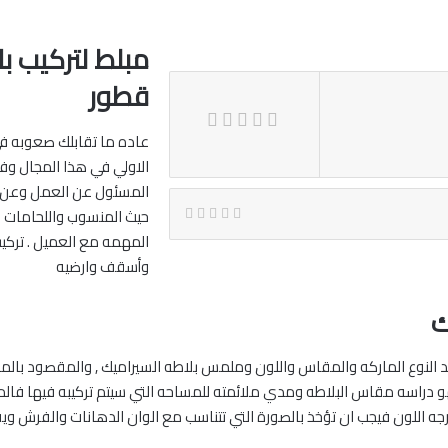
مبلط لتركيب ب
قطور
عاده ما تقابلك صعوبه في 
الاولي في هذا المجال وف
المسئول عن العمل وعن ج
حيث المنسوب واللحامات وا
المهمه مع العميل . تركي
وأسقف وارضيه‎
ك
د النوع الماركه والمقاس واللون وملمس بلاطه السيراميك , والمقصود با
فهو دراسه مقاس البلاطه ومدي ملائمته للمساحه التي سيتم تركيبه فيها فال
 درجه اللون فيجب ان تؤخذ بالصورة التي تتناسب مع الوان الدهانات والفرش ويف