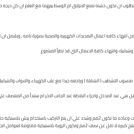
لوب ان تكون خشنه تمنع الانزلاق ام الوسط بينهما مع العلم ان كل درجه 
 من انتهاء كافه اعمال التمديدات الكهربيه والصحية بصورة تامه , ويفضل ان 
اب وشبابيك وانتهاء كافة الاعمال التي قد تطرأ المشروع
نسوب التشطيب ( الشقلة ) وراجعه جيدا مع علب الكهرباء والابواب والشبابيك 
ل هي عند المدخل واجزاء البلاطه عند الجانب الاخر ام ستبدأ من المنتصف علي 
عند البدأ تحدد فواصل تفتيح البلاط التي تريدها بين البلاطات وعاده ما تكون 2مم وشدد علي ان 
السيراميك ذات الوجه الخشن يفضل ان تكون فواصل التفتيح كبيره لا تقل عن نصف 2مم 