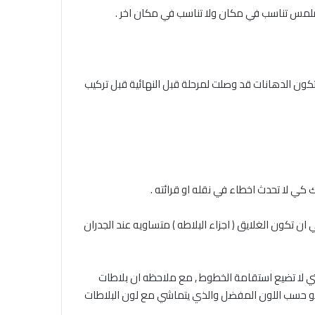
ملمس تناسب في مكان ولا تناسب في مكان اخر .
تكون الدهانات قد وصلت لمرحلة قبل النهائية قبل تركيب
كي لا تحدث اخطاء في نقله او قرائته .
ان تكون الغلايق ( اجزاء البلاطه ) متساويه عند الجدران
يتم التركيب باستخدام بيش بلاستكية حتي لا تضيع استقامة الخطوط , مع ملاحظه ان بلاطات
وتكون الروبة بلاستيكية مقاومة لعوامل الجو حسب اللون المفضل والذي يتماشي مع لون البلاطات