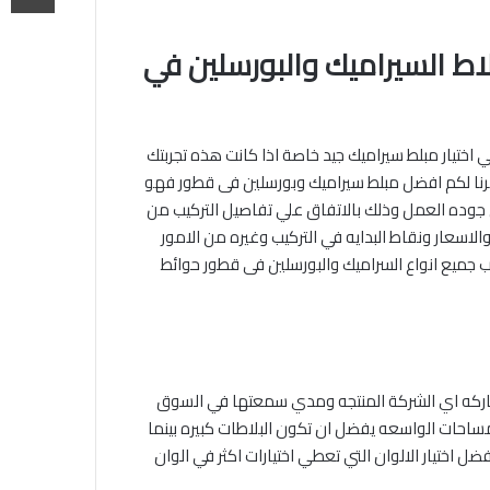
لاط السيراميك والبورسلين في
اختيار مبلط سيراميك جيد خاصة اذا كانت هذه تجربتك
رنا لكم افضل مبلط سيراميك وبورسلين فى قطور فهو
وده العمل وذلك بالاتفاق علي تفاصيل التركيب من
لاسعار ونقاط البدايه في التركيب وغيره من الامور
ب جميع انواع السراميك والبورسلين فى قطور حوائط
لماركه اي الشركة المنتجه ومدي سمعتها في السوق
مساحات الواسعه يفضل ان تكون البلاطات كبيره بينما
ضل اختيار الالوان التي تعطي اختيارات اكثر في الوان