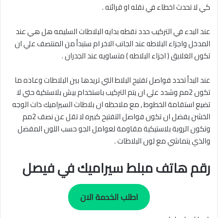
كي لا تحدث اخطاء في نقله او قرائته .
عند البدء في التركيب حدد نقطه بدايه البلاطات السليمه هل هي عند
المدخل واجزاء البلاطه عند الجانب الاخر ام ستبدأ من المنتصف علي ان
تكون الغلايق ( اجزاء البلاطه ) متساويه عند الجدران .
عند البدأ تحدد فواصل تفتيح البلاط التي تريدها بين البلاطات وعاده ما
تكون 2مم وشدد علي ان يتم التركيب باستخدام بيش بلاستكية حتي لا
تضيع استقامة الخطوط , مع ملاحظه ان بلاطات السيراميك ذات الوجه
الخشن يفضل ان تكون فواصل التفتيح كبيره لا تقل عن نصف 2مم
وتكون الروبة بلاستيكية مقاومة لعوامل الجو حسب اللون المفضل
والذي يتماشي مع لون البلاطات .
رقم هاتف مبلط سيراميك في فيصل
اطلب الخدمة الان