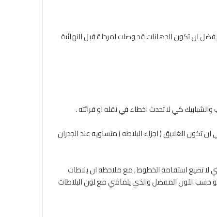
ويفضل ان تكون الدهانات قد وصلت لمرحلة قبل النهائية
الشبابيك كي لا تحدث اخطاء في نقله او قرائته .
ان تكون الغلايق ( اجزاء البلاطه ) متساويه عند الجدران
يتم التركيب باستخدام بيش بلاستكية حتي لا تضيع استقامة الخطوط , مع ملاحظه ان بلاطات
وتكون الروبة بلاستيكية مقاومة لعوامل الجو حسب اللون المفضل والذي يتماشي مع لون البلاطات