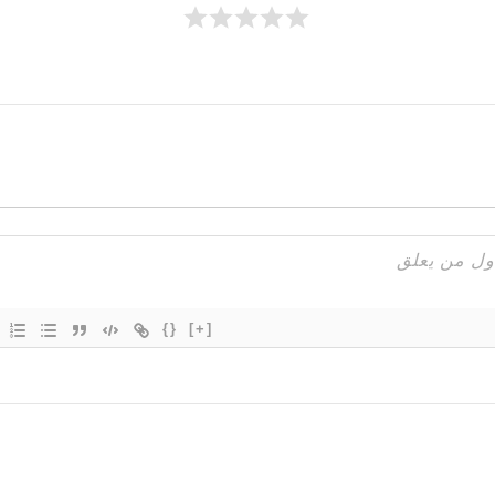
{}
[+]