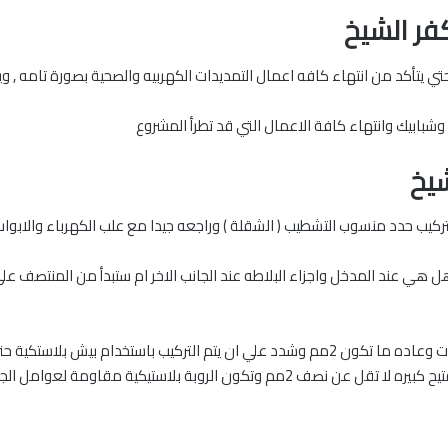
فر الشيخ
حتي يتأكد من انتهاء كافه اعمال التمديدات الكهربيه والصحية بصورة تامه , 
اب وشبابيك وانتهاء كافة الاعمال التي قد تطرأ المشروع
يخ
كيب حدد منسوب التشطيب ( الشقلة ) وراجعه جيدا مع علب الكهرباء والابواب و
ل هي عند المدخل واجزاء البلاطه عند الجانب الاخر ام ستبدأ من المنتصف علي 
عند البدأ تحدد فواصل تفتيح البلاط التي تريدها بين البلاطات وعاده ما تكون 2مم وشدد علي ان 
السيراميك ذات الوجه الخشن يفضل ان تكون فواصل التفتيح كبيره لا تقل عن نصف 2مم 