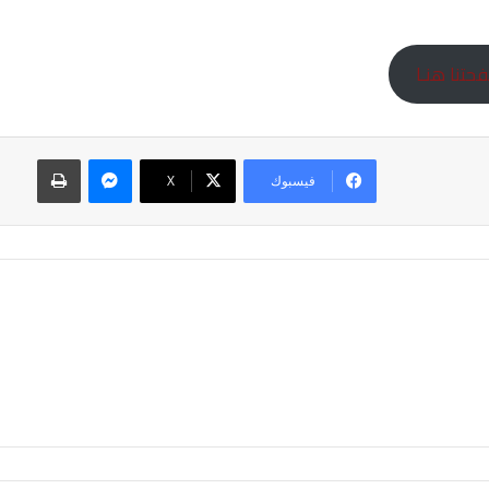
تنا هنـا
ماسنجر
طباعة
فيسبوك
‫X