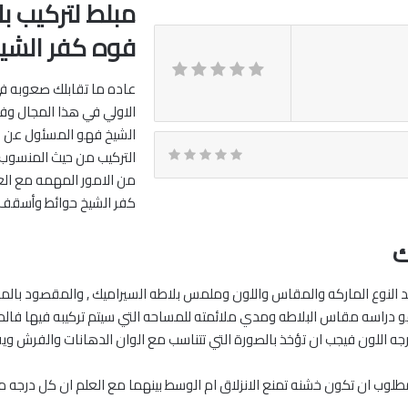
مبلط لتركيب ب
فوه كفر الشي
عاده ما تقابلك صعوبه في 
الاولي في هذا المجال وف
الشيخ فهو المسئول عن ا
التركيب من حيث المنسوب و
من الامور المهمه مع الع
كفر الشيخ حوائط وأسقف 
ك
د النوع الماركه والمقاس واللون وملمس بلاطه السيراميك , والمقصود با
فهو دراسه مقاس البلاطه ومدي ملائمته للمساحه التي سيتم تركيبه فيها فال
 درجه اللون فيجب ان تؤخذ بالصورة التي تتناسب مع الوان الدهانات والفرش ويف
لوب ان تكون خشنه تمنع الانزلاق ام الوسط بينهما مع العلم ان كل درجه 