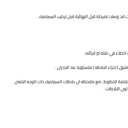
 قد وصلت لمرحلة قبل النهائية قبل تركيب السيراميك .
خطاء في نقله او قرائته .
ق ( اجزاء البلاطه ) متساويه عند الجدران .
 باستخدام بيش بلاستكية حتي لا تضيع استقامة الخطوط , مع ملاحظه ان بلاطات السيراميك ذات الوجه الخشن