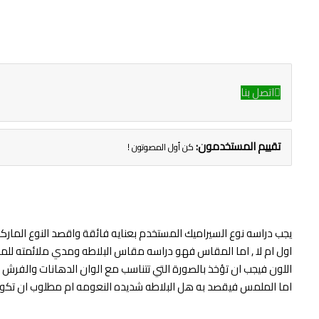
اتصل بنا
تقييم المستخدمون:
كن أول المصوتون !
يجب دراسه نوع السيراميك المستخدم بعنايه فائقة واقصد النوع الما
اول ام لا , اما المقاس فهو دراسه مقاس البلاطه ومدي ملائمته للمساح
اللون فيجب ان تؤخذ بالصورة التي تتناسب مع الوان الدهانات والفرش ويفض
اما الملمس فيقصد به هل البلاطه شديده النعومه ام مطلوب ان تكون 