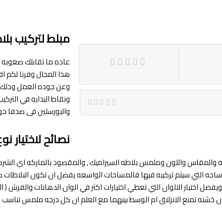
مبلط لتركيب بلا
عاده ما تقابلك صعوبه ف
هذا المجال وفرنا لكم 
وعن جوده العمل وذلك ب
ونقاط البدايه في التركي
والبورسلين فى صدفا حو
نصائح لاختيار نو
ركه والمقاس واللون وملمس بلاطه السيراميك , والمقصود بالماركه اي الشر
ه التي سيتم تركيبه فيها فالمساحات الواسعه يفضل ان تكون البلاطات كبيره ب
ل اختيار الالوان التي تعطي اختيارات اكثر في الوان الدهانات والفرش ( البني
خشنه تمنع الانزلاق ام الوسط بينهما مع العلم ان كل درجه ملمس تناسب ف