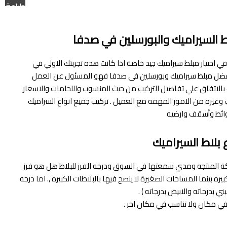
طباعة
ط السيراميك والبورسلين في صدفا
ي اختيار مبلط سيراميك جيد خاصة اذا كانت هذه تجربتك الاولي في
افضل مبلط سيراميك وبورسلين فى صدفا فهو المسئول عن العمل
الاتفاق علي تفاصيل التركيب من حيث المنسوب واللحامات والاسعار
ب وغيره من الامور المهمه مع العميل . تركيب جميع انواع السراميك
ائط وأسقف وارضيه‎
ع بلاط السيراميك
كة المنتجه ومدي سمعتها في السوق ودرجه الفرز للبلاط هل هو فرز
ينما المساحات الصغيرة لا ينصح فيها بالبلاطات الكبيره ,. اما درجه
 بدرجاته والابيض بدرجاته ) .
ي مكان ولا تناسب في مكان اخر .