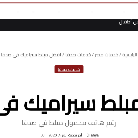
علوم وتكنولوجيا
انجازات السيسى
أخر المقالات
من نحن
أتصل بن
س أطفال
الرئيسية
/
خدمات مصر
/
خدمات صدفا
/
افضل مبلط سيراميك فى صدفا
خدمات صدفا
بلط سيراميك فى
رقم هاتف محمول مبلط في صدفا
Tahya
آخر تحديث: يناير 4, 2020
0