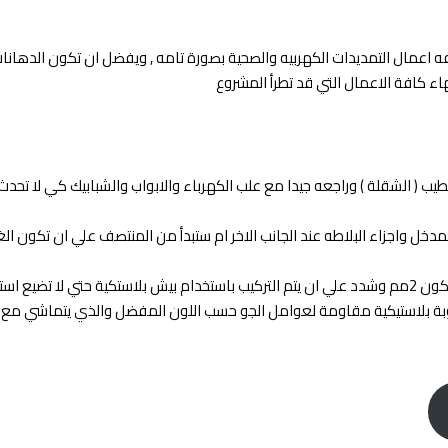
فه اعمال التمديدات الكهربيه والصحية بصورة تامه , ويفضل ان تكون الدهانات
نتهاء كافة الاعمال التي قد تطرأ المشروع
( الشقلة ) وراجعه جيدا مع علب الكهرباء والابواب والشبابيك كي لا تحدث ا
خل واجزاء البلاطه عند الجانب الاخر ام ستبدأ من المنتصف علي ان تكون الغلاي
عند البدأ تحدد فواصل تفتيح البلاط التي تريدها بين البلاطات وعاده ما تكون 2مم وشدد علي ان يتم التركيب