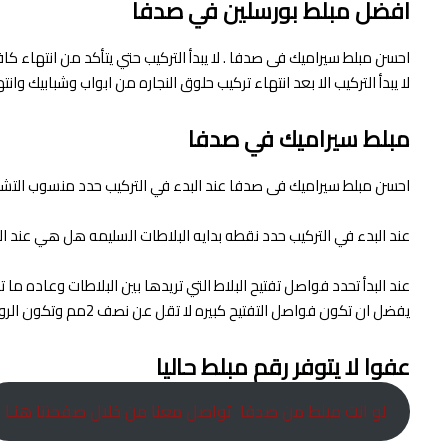
افضل مبلط بورسلين في صدفا
احسن مبلط سيراميك فى صدفا . لا يبدأ التركيب حتي يتأكد من انتهاء كا
لا يبدأ التركيب الا بعد انتهاء تركيب حلوق النجاره من ابواب وشبابيك وا
مبلط سيراميك في صدفا
احسن مبلط سيراميك فى صدفا عند البدء في التركيب حدد منسوب التشطيب 
عند البدء في التركيب حدد نقطه بدايه البلاطات السليمه هل هي عند المد
يفضل ان تكون فواصل التفتيح كبيره لا تقل عن نصف 2مم وتكون الروبة بلاستيكية مقاومة لعوامل الجو حسب اللون المفضل والذي يتماشي مع لون البلاطات .
عفوا لا يتوفر رقم مبلط حاليا
لو انت مبلط من صدفا تواصل معنا من خلال صفحتنا هنـا