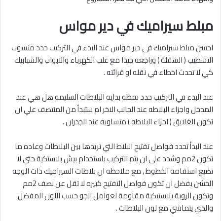
مبلط سيراميك في دير مواس
احسن مبلط سيراميك فى دير مواس عند البدء في التركيب حدد منسوب
التشطيب ( الشقلة ) وراجعه جيدا مع علب الكهرباء والابواب والشبابيك
كي لا تحدث اخطاء في نقله او قرائته .
عند البدء في التركيب حدد نقطه بدايه البلاطات السليمه هل هي عند
المدخل واجزاء البلاطه عند الجانب الاخر ام ستبدأ من المنتصف علي ان
تكون الغلايق ( اجزاء البلاطه ) متساويه عند الجدران .
عند البدأ تحدد فواصل تفتيح البلاط التي تريدها بين البلاطات وعاده ما
تكون 2مم وشدد علي ان يتم التركيب باستخدام بيش بلاستكية حتي لا
تضيع استقامة الخطوط , مع ملاحظه ان بلاطات السيراميك ذات الوجه
الخشن يفضل ان تكون فواصل التفتيح كبيره لا تقل عن نصف 2مم
وتكون الروبة بلاستيكية مقاومة لعوامل الجو حسب اللون المفضل
والذي يتماشي مع لون البلاطات .