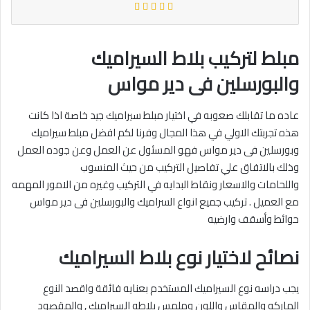
مبلط لتركيب بلاط السيراميك
والبورسلين فى دير مواس
عاده ما تقابلك صعوبه في اختيار مبلط سيراميك جيد خاصة اذا كانت
هذه تجربتك الاولي في هذا المجال وفرنا لكم افضل مبلط سيراميك
وبورسلين فى دير مواس فهو المسئول عن العمل وعن جوده العمل
وذلك بالاتفاق علي تفاصيل التركيب من حيث المنسوب
واللحامات والاسعار ونقاط البدايه في التركيب وغيره من الامور المهمه
مع العميل . تركيب جميع انواع السراميك والبورسلين فى دير مواس
حوائط وأسقف وارضيه‎
نصائح لاختيار نوع بلاط السيراميك
يجب دراسه نوع السيراميك المستخدم بعنايه فائقة واقصد النوع
الماركه والمقاس واللون وملمس بلاطه السيراميك , والمقصود