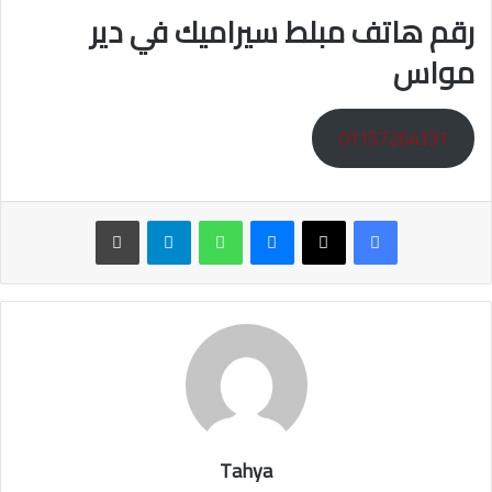
رقم هاتف مبلط سيراميك في دير
مواس
01157264331
ماسنجر
واتساب
تيلقرام
طباعة
Tahya