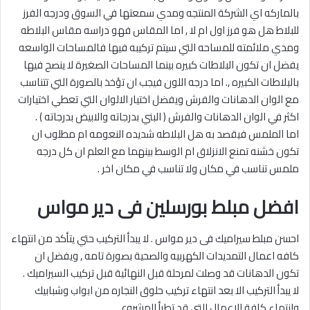
بالماركه اي الشركة المنتجه ومدي سمعتها في السوق ودرجه الفرز
للبلاط هل هو فرز اول ام لا , اما المقاس فهو دراسه مقاس البلاطه
ومدي ملائمته للمساحه التي سيتم تركيبه فيها فالمساحات الواسعه
يفضل ان تكون البلاطات كبيره بينما المساحات الصغيرة لا ينصح فيها
بالبلاطات الكبيره ,. اما درجه اللون فيجب ان تؤخذ بالصورة التي تتناسب
مع الوان الدهانات والفرش ويفضل اختيار الالوان التي تعطي اختيارات
اكثر في الوان الدهانات والفرش ( البني بدرجاته والابيض بدرجاته ) .
اما الملمس فيقصد به هل البلاطه شديده النعومه ام مطلوب ان
تكون خشنه تمنع الانزلاق ام الوسط بينهما مع العلم ان كل درجه
ملمس تناسب في مكان ولا تناسب في مكان اخر .
افضل مبلط بورسلين فى دير مواس
احسن مبلط سيراميك فى دير مواس . لا يبدأ التركيب حتي يتأكد من انتهاء
كافه اعمال التمديدات الكهربيه والصحية بصورة تامه , ويفضل ان
تكون الدهانات قد وصلت لمرحلة قبل النهائية قبل تركيب السيراميك .
لا يبدأ التركيب الا بعد انتهاء تركيب حلوق النجاره من ابواب وشبابيك
وانتهاء كافة الاعمال التي قد تطرأ المشروع