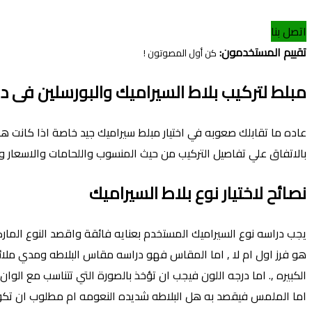
اتصل بنا
تقييم المستخدمون:
كن أول المصوتون !
مبلط لتركيب بلاط السيراميك والبورسلين فى در
عاده ما تقابلك صعوبه في اختيار مبلط سيراميك جيد خاصة اذا كانت 
بالاتفاق علي تفاصيل التركيب من حيث المنسوب واللحامات والاسعار ون
نصائح لاختيار نوع بلاط السيراميك
يجب دراسه نوع السيراميك المستخدم بعنايه فائقة واقصد النوع الما
هو فرز اول ام لا , اما المقاس فهو دراسه مقاس البلاطه ومدي ملائمت
الكبيره ,. اما درجه اللون فيجب ان تؤخذ بالصورة التي تتناسب مع الوان 
اما الملمس فيقصد به هل البلاطه شديده النعومه ام مطلوب ان تكون