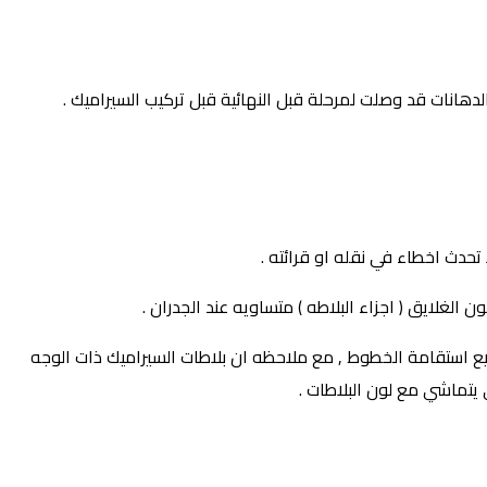
لدهانات قد وصلت لمرحلة قبل النهائية قبل تركيب السيراميك .
تحدث اخطاء في نقله او قرائته .
الغلايق ( اجزاء البلاطه ) متساويه عند الجدران .
لتركيب باستخدام بيش بلاستكية حتي لا تضيع استقامة الخطوط , مع ملاحظه ان بلاطات السيراميك ذات الوجه