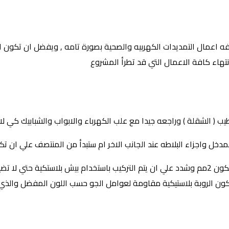
افه اعمال التمديدات الكهربيه والصحية بصورة تامه , ويفضل ان تكون ا
وانتهاء كافة الاعمال التي قد تطرأ المشروع
 ( الشقلة ) وراجعه جيدا مع علب الكهرباء والابواب والشبابيك كي لا 
خل واجزاء البلاطه عند الجانب الاخر ام ستبدأ من المنتصف علي ان تكون 
عند البدأ تحدد فواصل تفتيح البلاط التي تريدها بين البلاطات وعاده ما تكون 2مم وشدد علي ان يتم ا