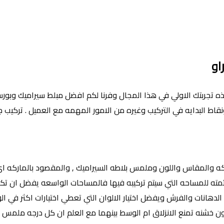
او
هذه تجربتك الاولي في هذا المجال وفرنا لكم افضل مبلط سيراميك وب
قاط البدايه في التركيب وغيره من الامور المهمه مع العميل . تركيب 
ركه والمقاس واللون وملمس بلاطه السيراميك , والمقصود بالماركه ا
ه للمساحه التي سيتم تركيبه فيها فالمساحات الواسعه يفضل ان تكون ا
الدهانات والفرش ويفضل اختيار الالوان التي تعطي اختيارات اكثر في الوا
 خشنه تمنع الانزلاق ام الوسط بينهما مع العلم ان كل درجه ملمس ت