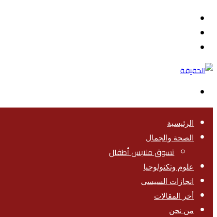
القائمة
بحث
عن
تسجيل
الدخول
الوضع
المظلم
الرئيسية
الصحة والجمال
تسوق ملابس أطفال
علوم وتكنولوجيا
انجازات السيسى
أخر المقالات
من نحن