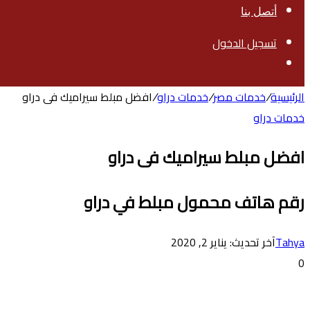
أتصل بنا
تسجيل الدخول
بحث
عن
الرئيسية
/
خدمات مصر
/
خدمات دراو
/
افضل مبلط سيراميك فى دراو
خدمات دراو
افضل مبلط سيراميك فى دراو
رقم هاتف محمول مبلط في دراو
Tahya
آخر تحديث: يناير 2, 2020
0