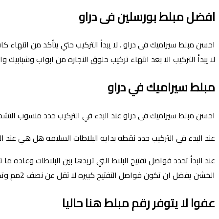
افضل مبلط بورسلين فى دراو
احسن مبلط سيراميك فى دراو . لا يبدأ التركيب حتي يتأكد من انتهاء ك
لا يبدأ التركيب الا بعد انتهاء تركيب حلوق النجاره من ابواب وشبابيك 
مبلط سيراميك في دراو
احسن مبلط سيراميك فى دراو عند البدء في التركيب حدد منسوب التشطيب
عند البدء في التركيب حدد نقطه بدايه البلاطات السليمه هل هي عند المد
الخشن يفضل ان تكون فواصل التفتيح كبيره لا تقل عن نصف 2مم وتكون الروبة بلاستيكية مقاومة لعوامل الجو حسب اللون المفضل والذي يتماشي مع لون البلاطات .
عفوا لا يتوفر رقم مبلط هنا حاليا