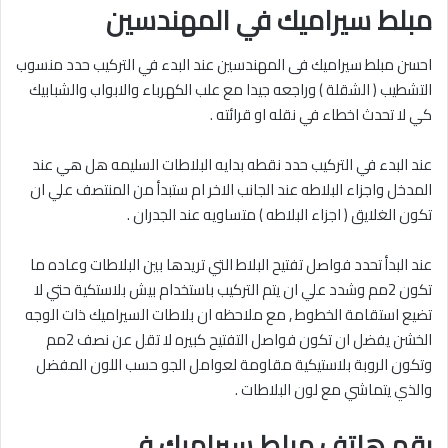
مبلط سيراميك في المهندسين
احسن مبلط سيراميك فى المهندسين عند البدء في التركيب حدد منسوب
التشطيب ( الشقلة ) وراجعه جيدا مع علب الكهرباء والابواب والشبابيك
كي لا تحدث اخطاء في نقله او قرائته .
عند البدء في التركيب حدد نقطه بدايه البلاطات السليمه هل هي عند
المدخل واجزاء البلاطه عند الجانب الاخر ام ستبدأ من المنتصف علي ان
تكون الغلايق ( اجزاء البلاطه ) متساويه عند الجدران .
عند البدأ تحدد فواصل تفتيح البلاط التي تريدها بين البلاطات وعاده ما
تكون 2مم وشدد علي ان يتم التركيب باستخدام بيش بلاستكية حتي لا
تضيع استقامة الخطوط , مع ملاحظه ان بلاطات السيراميك ذات الوجه
الخشن يفضل ان تكون فواصل التفتيح كبيره لا تقل عن نصف 2مم
وتكون الروبة بلاستيكية مقاومة لعوامل الجو حسب اللون المفضل
والذي يتماشي مع لون البلاطات .
رقم هاتف مبلط سيراميك في