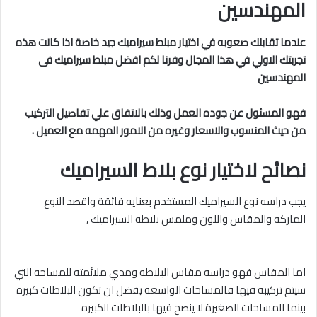
المهندسين
عندما تقابلك صعوبه في اختيار مبلط سيراميك جيد خاصة اذا كانت هذه
تجربتك الاولي في هذا المجال وفرنا لكم افضل مبلط سيراميك فى
المهندسين
فهو المسئول عن جوده العمل وذلك بالاتفاق علي تفاصيل التركيب
من حيث المنسوب والاسعار وغيره من الامور المهمه مع العميل .
نصائح لاختيار نوع بلاط السيراميك
يجب دراسه نوع السيراميك المستخدم بعنايه فائقة واقصد النوع
الماركه والمقاس واللون وملمس بلاطه السيراميك ,
اما المقاس فهو دراسه مقاس البلاطه ومدي ملائمته للمساحه التي
سيتم تركيبه فيها فالمساحات الواسعه يفضل ان تكون البلاطات كبيره
بينما المساحات الصغيرة لا ينصح فيها بالبلاطات الكبيره