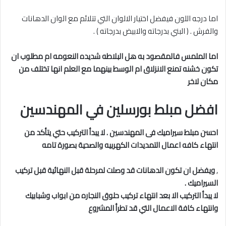
اما درجه اللون فيفضل اختيار الالوان التي تتلائم مع الوان الدهانات
والفرش . ( البني بدرجاته والابيض بدرجاته ) .
اما الملمس
فالمقصود به هل البلاطه شديده النعومه ام مطلوب ان
تكون خشنه تمنع الانزلاق ام الوسط بينهما مع العلم انها تختلف من
مكان لاخر
افضل مبلط بورسلين في المهندسين
احسن مبلط سيراميك فى المهندسين . لا يبدأ التركيب حتي يتأكد من
انتهاء كافه اعمال التمديدات الكهربيه والصحية بصورة تامه
,
ويفضل ان تكون الدهانات قد وصلت لمرحلة قبل النهائية قبل تركيب
السيراميك .
لا يبدأ التركيب الا بعد انتهاء تركيب حلوق النجاره من ابواب وشبابيك
وانتهاء كافة الاعمال التي قد تطرأ المشروع