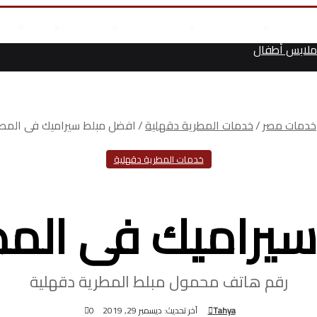
مال
علوم وتكنولوجيا
انجازات السيسى
أخر المقالات
من نحن
أت
لابس أطفال
خدمات مصر
/
خدمات المطرية دقهلية
/
افضل مبلط سيراميك فى المطر
خدمات المطرية دقهلية
يراميك فى المط
رقم هاتف محمول مبلط المطرية دقهلية
Tahya
آخر تحديث: ديسمبر 29, 2019
0