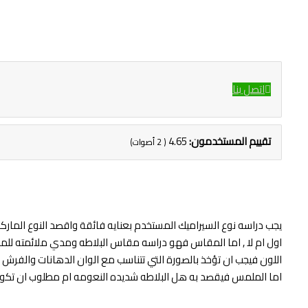
اتصل بنا
تقييم المستخدمون:
4.65
(
2
أصوات)
يجب دراسه نوع السيراميك المستخدم بعنايه فائقة واقصد النوع الما
اول ام لا , اما المقاس فهو دراسه مقاس البلاطه ومدي ملائمته للمساح
اللون فيجب ان تؤخذ بالصورة التي تتناسب مع الوان الدهانات والفرش ويفض
اما الملمس فيقصد به هل البلاطه شديده النعومه ام مطلوب ان تكون 