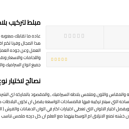
مبلط لتركيب بلا
عاده ما تقابلك صعوبه ف
هذا المجال وفرنا لكم 
العمل وعن جوده العمل 
واللحامات والاسعار ونقا
جميع انواع السراميك وا
نصائح لاختيار نو
ركه والمقاس واللون وملمس بلاطه السيراميك , والمقصود بالماركه اي الشر
ه التي سيتم تركيبه فيها فالمساحات الواسعه يفضل ان تكون البلاطات كبيره ب
ل اختيار الالوان التي تعطي اختيارات اكثر في الوان الدهانات والفرش ( البني
خشنه تمنع الانزلاق ام الوسط بينهما مع العلم ان كل درجه ملمس تناسب ف