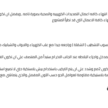
 انتهاء كافه اعمال التمديدات الكهربيه والصحية بصورة تامه , ويفضل ان تكو
نتهاء كافة الاعمال التي قد تطرأ المشروع
ب التشطيب ( الشقلة ) وراجعه جيدا مع علب الكهرباء والابواب والشبابيك كي 
خل واجزاء البلاطه عند الجانب الاخر ام ستبدأ من المنتصف علي ان تكون الغلاي
عند البدأ تحدد فواصل تفتيح البلاط التي تريدها بين البلاطات وعاده ما تكون 2مم وشدد علي ان يتم التركيب