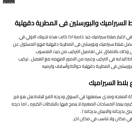
طباعة
ط السيراميك والبورسلين فى المطرية دقهلية
ي اختيار مبلط سيراميك جيد خاصة اذا كانت هذه تجربتك الاولي في
افضل مبلط سيراميك وبورسلين فى المطرية دقهلية فهو المسئول عن
وذلك بالاتفاق علي تفاصيل التركيب من حيث المنسوب
ط البدايه في التركيب وغيره من الامور المهمه مع العميل . تركيب
لبورسلين فى المطرية دقهلية حوائط وأسقف وارضيه‎
ع بلاط السيراميك
كة المنتجه ومدي سمعتها في السوق ودرجه الفرز للبلاط هل هو فرز
ينما المساحات الصغيرة لا ينصح فيها بالبلاطات الكبيره ,. اما درجه
 بدرجاته والابيض بدرجاته ) .
ي مكان ولا تناسب في مكان اخر .