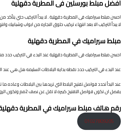
افضل مبلط بورسلين فى المطرية دقهلية
احسن مبلط سيراميك فى المطرية دقهلية . لا يبدأ التركيب حتي يتأكد من
لا يبدأ التركيب الا بعد انتهاء تركيب حلوق النجاره من ابواب وشبابيك وا
مبلط سيراميك في المطرية دقهلية
احسن مبلط سيراميك فى المطرية دقهلية عند البدء في التركيب حدد منسو
عند البدء في التركيب حدد نقطه بدايه البلاطات السليمه هل هي عند المد
يفضل ان تكون فواصل التفتيح كبيره لا تقل عن نصف 2مم وتكون الروبة بلاستيكية مقاومة لعوامل الجو حسب اللون المفضل والذي يتماشي مع لون البلاطات .
رقم هاتف مبلط سيراميك في المطرية دقهلية
01027809205