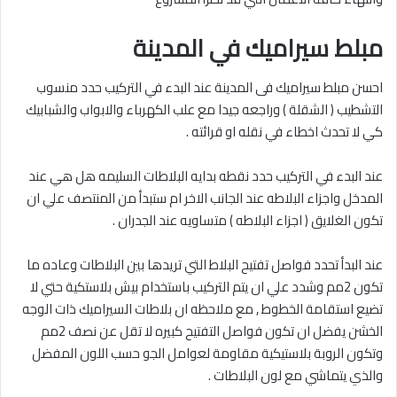
مبلط سيراميك في المدينة
احسن مبلط سيراميك فى المدينة عند البدء في التركيب حدد منسوب
التشطيب ( الشقلة ) وراجعه جيدا مع علب الكهرباء والابواب والشبابيك
كي لا تحدث اخطاء في نقله او قرائته .
عند البدء في التركيب حدد نقطه بدايه البلاطات السليمه هل هي عند
المدخل واجزاء البلاطه عند الجانب الاخر ام ستبدأ من المنتصف علي ان
تكون الغلايق ( اجزاء البلاطه ) متساويه عند الجدران .
عند البدأ تحدد فواصل تفتيح البلاط التي تريدها بين البلاطات وعاده ما
تكون 2مم وشدد علي ان يتم التركيب باستخدام بيش بلاستكية حتي لا
تضيع استقامة الخطوط , مع ملاحظه ان بلاطات السيراميك ذات الوجه
الخشن يفضل ان تكون فواصل التفتيح كبيره لا تقل عن نصف 2مم
وتكون الروبة بلاستيكية مقاومة لعوامل الجو حسب اللون المفضل
والذي يتماشي مع لون البلاطات .