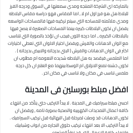
بالماركه اي الشركة المنتجه ومدي سمعتها في السوق ودرجه الفرز
للبلاط هل هو فرز اول ام لا , اما المقاس فهو دراسه مقاس البلاطه
ومدي ملائمته للمساحه التي سيتم تركيبه فيها فالمساحات الواسعه
يفضل ان تكون البلاطات كبيره بينما المساحات الصغيرة لا ينصح فيها
بالبلاطات الكبيره ,. اما درجه اللون فيجب ان تؤخذ بالصورة التي تتناسب
مع الوان الدهانات والفرش ويفضل اختيار الالوان التي تعطي اختيارات
اكثر في الوان الدهانات والفرش ( البني بدرجاته والابيض بدرجاته ) .
اما الملمس فيقصد به هل البلاطه شديده النعومه ام مطلوب ان
تكون خشنه تمنع الانزلاق ام الوسط بينهما مع العلم ان كل درجه
ملمس تناسب في مكان ولا تناسب في مكان اخر .
افضل مبلط بورسلين فى المدينة
احسن مبلط سيراميك فى المدينة . لا يبدأ التركيب حتي يتأكد من انتهاء
كافه اعمال التمديدات الكهربيه والصحية بصورة تامه , ويفضل ان
تكون الدهانات قد وصلت لمرحلة قبل النهائية قبل تركيب السيراميك .
لا يبدأ التركيب الا بعد انتهاء تركيب حلوق النجاره من ابواب وشبابيك
وانتهاء كافة الاعمال التي قد تطرأ المشروع