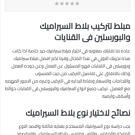
مبلط لتركيب بلاط السيراميك
والبورسلين فى القنايات
عاده ما تقابلك صعوبه في اختيار مبلط سيراميك جيد خاصة اذا كانت
هذه تجربتك الاولي في هذا المجال وفرنا لكم افضل مبلط سيراميك
وبورسلين فى القنايات فهو المسئول عن العمل وعن جوده العمل
وذلك بالاتفاق علي تفاصيل التركيب من حيث المنسوب
واللحامات والاسعار ونقاط البدايه في التركيب وغيره من الامور المهمه
مع العميل . تركيب جميع انواع السراميك والبورسلين فى القنايات حوائط
وأسقف وارضيه‎
نصائح لاختيار نوع بلاط السيراميك
يجب دراسه نوع السيراميك المستخدم بعنايه فائقة واقصد النوع
الماركه والمقاس واللون وملمس بلاطه السيراميك , والمقصود