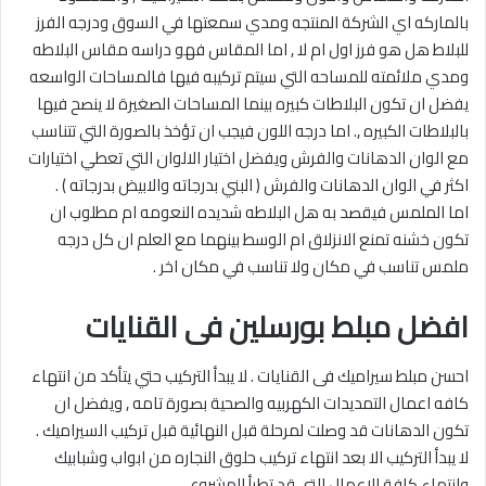
بالماركه اي الشركة المنتجه ومدي سمعتها في السوق ودرجه الفرز
للبلاط هل هو فرز اول ام لا , اما المقاس فهو دراسه مقاس البلاطه
ومدي ملائمته للمساحه التي سيتم تركيبه فيها فالمساحات الواسعه
يفضل ان تكون البلاطات كبيره بينما المساحات الصغيرة لا ينصح فيها
بالبلاطات الكبيره ,. اما درجه اللون فيجب ان تؤخذ بالصورة التي تتناسب
مع الوان الدهانات والفرش ويفضل اختيار الالوان التي تعطي اختيارات
اكثر في الوان الدهانات والفرش ( البني بدرجاته والابيض بدرجاته ) .
اما الملمس فيقصد به هل البلاطه شديده النعومه ام مطلوب ان
تكون خشنه تمنع الانزلاق ام الوسط بينهما مع العلم ان كل درجه
ملمس تناسب في مكان ولا تناسب في مكان اخر .
افضل مبلط بورسلين فى القنايات
احسن مبلط سيراميك فى القنايات . لا يبدأ التركيب حتي يتأكد من انتهاء
كافه اعمال التمديدات الكهربيه والصحية بصورة تامه , ويفضل ان
تكون الدهانات قد وصلت لمرحلة قبل النهائية قبل تركيب السيراميك .
لا يبدأ التركيب الا بعد انتهاء تركيب حلوق النجاره من ابواب وشبابيك
وانتهاء كافة الاعمال التي قد تطرأ المشروع