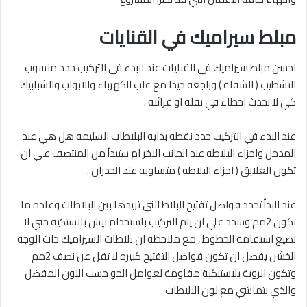
مبلط سيراميك في القنايات
احسن مبلط سيراميك فى القنايات عند البدء في التركيب حدد منسوب
التشطيب ( الشقلة ) وراجعه جيدا مع علب الكهرباء والابواب والشبابيك
كي لا تحدث اخطاء في نقله او قرائته .
عند البدء في التركيب حدد نقطه بدايه البلاطات السليمه هل هي عند
المدخل واجزاء البلاطه عند الجانب الاخر ام ستبدأ من المنتصف علي ان
تكون الغلايق ( اجزاء البلاطه ) متساويه عند الجدران .
عند البدأ تحدد فواصل تفتيح البلاط التي تريدها بين البلاطات وعاده ما
تكون 2مم وشدد علي ان يتم التركيب باستخدام بيش بلاستكية حتي لا
تضيع استقامة الخطوط , مع ملاحظه ان بلاطات السيراميك ذات الوجه
الخشن يفضل ان تكون فواصل التفتيح كبيره لا تقل عن نصف 2مم
وتكون الروبة بلاستيكية مقاومة لعوامل الجو حسب اللون المفضل
والذي يتماشي مع لون البلاطات .