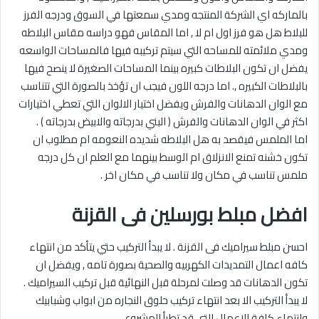
بالماركه اي الشركة المنتجه ومدي سمعتها في السوق ودرجه الفرز
للبلاط هل هو فرز اول ام لا , اما المقاس فهو دراسه مقاس البلاطه
ومدي ملائمته للمساحه التي سيتم تركيبه فيها فالمساحات الواسعه
يفضل ان تكون البلاطات كبيره بينما المساحات الصغيرة لا ينصح فيها
بالبلاطات الكبيره ,. اما درجه اللون فيجب ان تؤخذ بالصورة التي تتناسب
مع الوان الدهانات والفرش ويفضل اختيار الالوان التي تعطي اختيارات
اكثر في الوان الدهانات والفرش ( البني بدرجاته والابيض بدرجاته ) .
اما الملمس فيقصد به هل البلاطه شديده النعومه ام مطلوب ان
تكون خشنه تمنع الانزلاق ام الوسط بينهما مع العلم ان كل درجه
ملمس تناسب في مكان ولا تناسب في مكان اخر .
افضل مبلط بورسلين فى القزنة
احسن مبلط سيراميك فى القزنة . لا يبدأ التركيب حتي يتأكد من انتهاء
كافه اعمال التمديدات الكهربيه والصحية بصورة تامه , ويفضل ان
تكون الدهانات قد وصلت لمرحلة قبل النهائية قبل تركيب السيراميك .
لا يبدأ التركيب الا بعد انتهاء تركيب حلوق النجاره من ابواب وشبابيك
وانتهاء كافة الاعمال التي قد تطرأ المشروع