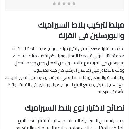
مبلط لتركيب بلاط السيراميك
والبورسلين فى القزنة
عاده ما تقابلك صعوبه في اختيار مبلط سيراميك جيد خاصة اذا كانت
هذه تجربتك الاولي في هذا المجال وفرنا لكم افضل مبلط سيراميك
وبورسلين فى القزنة فهو المسئول عن العمل وعن جوده العمل
وذلك بالاتفاق علي تفاصيل التركيب من حيث المنسوب
واللحامات والاسعار ونقاط البدايه في التركيب وغيره من الامور المهمه
مع العميل . تركيب جميع انواع السراميك والبورسلين فى القزنة حوائط
وأسقف وارضيه‎
نصائح لاختيار نوع بلاط السيراميك
يجب دراسه نوع السيراميك المستخدم بعنايه فائقة واقصد النوع
الماركه والمقاس واللون وملمس بلاطه السيراميك , والمقصود