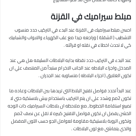
مبلط سيراميك في القزنة
احسن مبلط سيراميك فى القزنة عند البدء في التركيب حدد منسوب
التشطيب ( الشقلة ) وراجعه جيدا مع علب الكهرباء والابواب والشبابيك
كي لا تحدث اخطاء في نقله او قرائته .
عند البدء في التركيب حدد نقطه بدايه البلاطات السليمه هل هي عند
المدخل واجزاء البلاطه عند الجانب الاخر ام ستبدأ من المنتصف علي ان
تكون الغلايق ( اجزاء البلاطه ) متساويه عند الجدران .
عند البدأ تحدد فواصل تفتيح البلاط التي تريدها بين البلاطات وعاده ما
تكون 2مم وشدد علي ان يتم التركيب باستخدام بيش بلاستكية حتي لا
تضيع استقامة الخطوط , مع ملاحظه ان بلاطات السيراميك ذات الوجه
الخشن يفضل ان تكون فواصل التفتيح كبيره لا تقل عن نصف 2مم
وتكون الروبة بلاستيكية مقاومة لعوامل الجو حسب اللون المفضل
والذي يتماشي مع لون البلاطات .