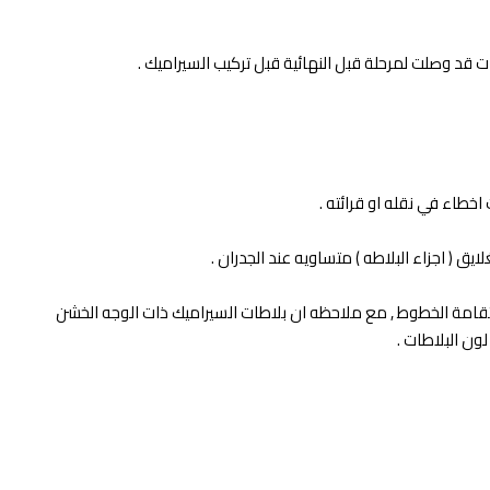
ت قد وصلت لمرحلة قبل النهائية قبل تركيب السيراميك .
خطاء في نقله او قرائته .
ق ( اجزاء البلاطه ) متساويه عند الجدران .
 باستخدام بيش بلاستكية حتي لا تضيع استقامة الخطوط , مع ملاحظه ان بلاطات السيراميك ذات الوجه الخشن