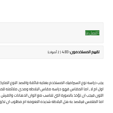
اتصل بنا
تقييم المستخدمون:
4.83
(
2
أصوات)
يجب دراسه نوع السيراميك المستخدم بعنايه فائقة واقصد النوع الما
اول ام لا , اما المقاس فهو دراسه مقاس البلاطه ومدي ملائمته للمساح
اللون فيجب ان تؤخذ بالصورة التي تتناسب مع الوان الدهانات والفرش ويفض
اما الملمس فيقصد به هل البلاطه شديده النعومه ام مطلوب ان تكون 