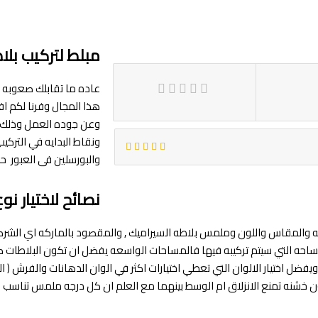
مبلط لتركيب بلا
عاده ما تقابلك صعوبه ف
هذا المجال وفرنا لكم 
وعن جوده العمل وذلك ب
ونقاط البدايه في التركي
والبورسلين فى العبور ح
نصائح لاختيار نو
ركه والمقاس واللون وملمس بلاطه السيراميك , والمقصود بالماركه اي الشر
ه التي سيتم تركيبه فيها فالمساحات الواسعه يفضل ان تكون البلاطات كبيره ب
ل اختيار الالوان التي تعطي اختيارات اكثر في الوان الدهانات والفرش ( البني
خشنه تمنع الانزلاق ام الوسط بينهما مع العلم ان كل درجه ملمس تناسب ف