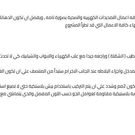
كافه اعمال التمديدات الكهربيه والصحية بصورة تامه , ويفضل ان تكون الدهانا
نتهاء كافة الاعمال التي قد تطرأ المشروع
 ( الشقلة ) وراجعه جيدا مع علب الكهرباء والابواب والشبابيك كي لا تحدث ا
خل واجزاء البلاطه عند الجانب الاخر ام ستبدأ من المنتصف علي ان تكون الغلاي
عند البدأ تحدد فواصل تفتيح البلاط التي تريدها بين البلاطات وعاده ما تكون 2مم وشدد علي ان يتم التركيب