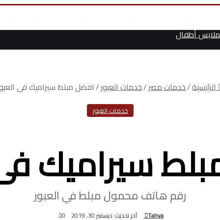
مال
علوم وتكنولوجيا
انجازات السيسى
أخر المقالات
من نحن
أت
لابس أطفال
الرئيسية
/
خدمات مصر
/
خدمات العبور
/
افضل مبلط سيراميك فى العبور
خدمات العبور
لط سيراميك فى 
رقم هاتف محمول مبلط في العبور
Tahya
آخر تحديث: ديسمبر 30, 2019
0