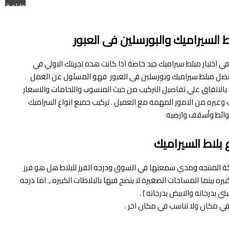
طباعة
ط السيراميك والبورسلين فى العبور
ي اختيار مبلط سيراميك جيد خاصة اذا كانت هذه تجربتك الاولي في
افضل مبلط سيراميك وبورسلين فى العبور فهو المسئول عن العمل
الاتفاق علي تفاصيل التركيب من حيث المنسوب واللحامات والاسعار
ب وغيره من الامور المهمه مع العميل . تركيب جميع انواع السراميك
وائط وأسقف وارضيه‎
ع بلاط السيراميك
كة المنتجه ومدي سمعتها في السوق ودرجه الفرز للبلاط هل هو فرز
ينما المساحات الصغيرة لا ينصح فيها بالبلاطات الكبيره ,. اما درجه
 بدرجاته والابيض بدرجاته ) .
ي مكان ولا تناسب في مكان اخر .