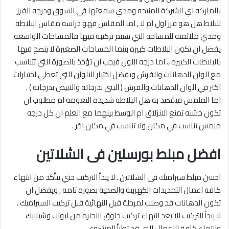
بالماركه اي الشركة المنتجه ومدي سمعتها في السوق ودرجه الفرز
للبلاط هل هو فرز اول ام لا , اما المقاس فهو دراسه مقاس البلاطه
ومدي ملائمته للمساحه التي سيتم تركيبه فيها فالمساحات الواسعه
يفضل ان تكون البلاطات كبيره بينما المساحات الصغيرة لا ينصح فيها
بالبلاطات الكبيره ,. اما درجه اللون فيجب ان تؤخذ بالصورة التي تتناسب
مع الوان الدهانات والفرش ويفضل اختيار الالوان التي تعطي اختيارات
اكثر في الوان الدهانات والفرش ( البني بدرجاته والابيض بدرجاته ) .
اما الملمس فيقصد به هل البلاطه شديده النعومه ام مطلوب ان
تكون خشنه تمنع الانزلاق ام الوسط بينهما مع العلم ان كل درجه
ملمس تناسب في مكان ولا تناسب في مكان اخر .
افضل مبلط بورسلين فى الشلاتين
احسن مبلط سيراميك فى الشلاتين . لا يبدأ التركيب حتي يتأكد من انتهاء
كافه اعمال التمديدات الكهربيه والصحية بصورة تامه , ويفضل ان
تكون الدهانات قد وصلت لمرحلة قبل النهائية قبل تركيب السيراميك .
لا يبدأ التركيب الا بعد انتهاء تركيب حلوق النجاره من ابواب وشبابيك
وانتهاء كافة الاعمال التي قد تطرأ المشروع