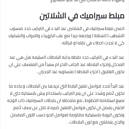
مبلط سيراميك في الشلاتين
احسن مبلط سيراميك فى الشلاتين عند البدء في التركيب حدد منسوب
التشطيب ( الشقلة ) وراجعه جيدا مع علب الكهرباء والابواب والشبابيك
كي لا تحدث اخطاء في نقله او قرائته .
عند البدء في التركيب حدد نقطه بدايه البلاطات السليمه هل هي عند
المدخل واجزاء البلاطه عند الجانب الاخر ام ستبدأ من المنتصف علي ان
تكون الغلايق ( اجزاء البلاطه ) متساويه عند الجدران .
عند البدأ تحدد فواصل تفتيح البلاط التي تريدها بين البلاطات وعاده ما
تكون 2مم وشدد علي ان يتم التركيب باستخدام بيش بلاستكية حتي لا
تضيع استقامة الخطوط , مع ملاحظه ان بلاطات السيراميك ذات الوجه
الخشن يفضل ان تكون فواصل التفتيح كبيره لا تقل عن نصف 2مم
وتكون الروبة بلاستيكية مقاومة لعوامل الجو حسب اللون المفضل
والذي يتماشي مع لون البلاطات .