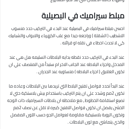
مبلط سيراميك في البصيلية
احسن مبلط سيراميك في البصيلية عند البدء في التركيب حدد منسوب
التشطيب ( الشقلة ) وراجعه جيدا مع علب الكهرباء والابواب والشبابيك
كي لا تحدث اخطاء في نقله او قرائته .
عند البدء في التركيب حدد نقطه بدايه البلاطات السليمه هل هي عند
المدخل واجزاء البلاطه عند الجانب الاخر ام ستبدأ من المنتصف علي ان
تكون الغلايق ( اجزاء البلاطه ) متساويه عند الجدران .
عند البدأ تحدد فواصل تفتيح البلاط التي تريدها بين البلاطات وعاده ما
تكون 2مم وشدد علي ان يتم التركيب باستخدام بيش بلاستكية حتي لا
تضيع استقامة الخطوط , مع ملاحظه ان بلاطات السيراميك ذات الوجه
الخشن يفضل ان تكون فواصل التفتيح كبيره لا تقل عن نصف 2مم
وتكون الروبة بلاستيكية مقاومة لعوامل الجو حسب اللون المفضل
والذي يتماشي مع لون البلاطات .