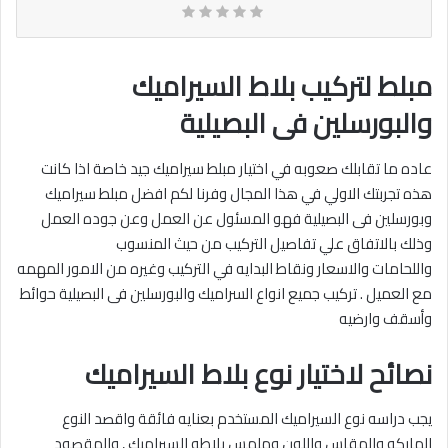
مبلط لتركيب بلاط السيراميك
والبورسلين فى البصيلية
عاده ما تقابلك صعوبه في اختيار مبلط سيراميك جيد خاصة اذا كانت
هذه تجربتك الاولي في هذا المجال وفرنا لكم افضل مبلط سيراميك
وبورسلين فى البصيلية فهو المسئول عن العمل وعن جوده العمل
وذلك بالاتفاق علي تفاصيل التركيب من حيث المنسوب
واللحامات والاسعار ونقاط البدايه في التركيب وغيره من الامور المهمه
مع العميل . تركيب جميع انواع السراميك والبورسلين فى البصيلية حوائط
وأسقف وارضيه‎
نصائح لاختيار نوع بلاط السيراميك
يجب دراسه نوع السيراميك المستخدم بعنايه فائقة واقصد النوع
الماركه والمقاس واللون وملمس بلاطه السيراميك , والمقصود