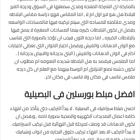
بالماركه اي الشركة المنتجه ومدي سمعتها في السوق ودرجه الفرز
للبلاط هل هو فرز اول ام لا , اما المقاس فهو دراسه مقاس البلاطه
ومدي ملائمته للمساحه التي سيتم تركيبه فيها فالمساحات الواسعه
يفضل ان تكون البلاطات كبيره بينما المساحات الصغيرة لا ينصح فيها
بالبلاطات الكبيره ,. اما درجه اللون فيجب ان تؤخذ بالصورة التي تتناسب
مع الوان الدهانات والفرش ويفضل اختيار الالوان التي تعطي اختيارات
اكثر في الوان الدهانات والفرش ( البني بدرجاته والابيض بدرجاته ) .
اما الملمس فيقصد به هل البلاطه شديده النعومه ام مطلوب ان
تكون خشنه تمنع الانزلاق ام الوسط بينهما مع العلم ان كل درجه
ملمس تناسب في مكان ولا تناسب في مكان اخر .
افضل مبلط بورسلين فى البصيلية
احسن مبلط سيراميك فى البصيلية . لا يبدأ التركيب حتي يتأكد من انتهاء
كافه اعمال التمديدات الكهربيه والصحية بصورة تامه , ويفضل ان
تكون الدهانات قد وصلت لمرحلة قبل النهائية قبل تركيب السيراميك .
لا يبدأ التركيب الا بعد انتهاء تركيب حلوق النجاره من ابواب وشبابيك
وانتهاء كافة الاعمال التي قد تطرأ المشروع