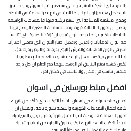
بالماركه اي الشركة المنتجه ومدي سمعتها في السوق ودرجه الفرز
للبلاط هل هو فرز اول ام لا , اما المقاس فهو دراسه مقاس البلاطه
ومدي ملائمته للمساحه التي سيتم تركيبه فيها فالمساحات الواسعه
يفضل ان تكون البلاطات كبيره بينما المساحات الصغيرة لا ينصح فيها
بالبلاطات الكبيره ,. اما درجه اللون فيجب ان تؤخذ بالصورة التي تتناسب
مع الوان الدهانات والفرش ويفضل اختيار الالوان التي تعطي اختيارات
اكثر في الوان الدهانات والفرش ( البني بدرجاته والابيض بدرجاته ) .
اما الملمس فيقصد به هل البلاطه شديده النعومه ام مطلوب ان
تكون خشنه تمنع الانزلاق ام الوسط بينهما مع العلم ان كل درجه
ملمس تناسب في مكان ولا تناسب في مكان اخر .
افضل مبلط بورسلين فى اسوان
احسن مبلط سيراميك فى اسوان . لا يبدأ التركيب حتي يتأكد من انتهاء
كافه اعمال التمديدات الكهربيه والصحية بصورة تامه , ويفضل ان
تكون الدهانات قد وصلت لمرحلة قبل النهائية قبل تركيب السيراميك .
لا يبدأ التركيب الا بعد انتهاء تركيب حلوق النجاره من ابواب وشبابيك
وانتهاء كافة الاعمال التي قد تطرأ المشروع