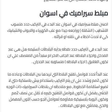
مبلط سيراميك في اسوان
احسن مبلط سيراميك في اسوان عند البدء في التركيب حدد منسوب
التشطيب ( الشقلة ) وراجعه جيدا مع علب الكهرباء والابواب والشبابيك
كي لا تحدث اخطاء في نقله او قرائته .
عند البدء في التركيب حدد نقطه بدايه البلاطات السليمه هل هي عند
المدخل واجزاء البلاطه عند الجانب الاخر ام ستبدأ من المنتصف علي ان
تكون الغلايق ( اجزاء البلاطه ) متساويه عند الجدران .
عند البدأ تحدد فواصل تفتيح البلاط التي تريدها بين البلاطات وعاده ما
تكون 2مم وشدد علي ان يتم التركيب باستخدام بيش بلاستكية حتي لا
تضيع استقامة الخطوط , مع ملاحظه ان بلاطات السيراميك ذات الوجه
الخشن يفضل ان تكون فواصل التفتيح كبيره لا تقل عن نصف 2مم
وتكون الروبة بلاستيكية مقاومة لعوامل الجو حسب اللون المفضل
والذي يتماشي مع لون البلاطات .