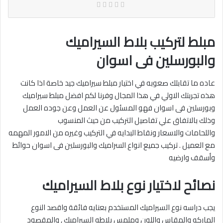
مبلط لتركيب بلاط السيراميك
والبورسلين فى اسوان
عاده ما تقابلك صعوبه في اختيار مبلط سيراميك جيد خاصة اذا كانت
هذه تجربتك الاولي في هذا المجال وفرنا لكم افضل مبلط سيراميك
وبورسلين فى اسوان فهو المسئول عن العمل وعن جوده العمل
وذلك بالاتفاق علي تفاصيل التركيب من حيث المنسوب
واللحامات والاسعار ونقاط البدايه في التركيب وغيره من الامور المهمه
مع العميل . تركيب جميع انواع السراميك والبورسلين فى اسوان حوائط
وأسقف وارضيه‎
نصائح لاختيار نوع بلاط السيراميك
يجب دراسه نوع السيراميك المستخدم بعنايه فائقة واقصد النوع
الماركه والمقاس واللون وملمس بلاطه السيراميك , والمقصود