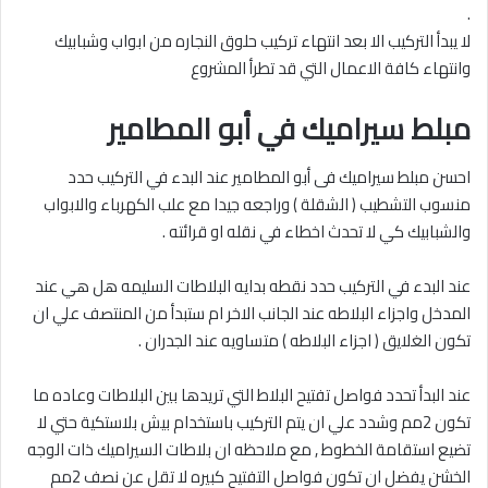
.
لا يبدأ التركيب الا بعد انتهاء تركيب حلوق النجاره من ابواب وشبابيك
وانتهاء كافة الاعمال التي قد تطرأ المشروع
مبلط سيراميك في أبو المطامير
احسن مبلط سيراميك فى أبو المطامير عند البدء في التركيب حدد
منسوب التشطيب ( الشقلة ) وراجعه جيدا مع علب الكهرباء والابواب
والشبابيك كي لا تحدث اخطاء في نقله او قرائته .
عند البدء في التركيب حدد نقطه بدايه البلاطات السليمه هل هي عند
المدخل واجزاء البلاطه عند الجانب الاخر ام ستبدأ من المنتصف علي ان
تكون الغلايق ( اجزاء البلاطه ) متساويه عند الجدران .
عند البدأ تحدد فواصل تفتيح البلاط التي تريدها بين البلاطات وعاده ما
تكون 2مم وشدد علي ان يتم التركيب باستخدام بيش بلاستكية حتي لا
تضيع استقامة الخطوط , مع ملاحظه ان بلاطات السيراميك ذات الوجه
الخشن يفضل ان تكون فواصل التفتيح كبيره لا تقل عن نصف 2مم