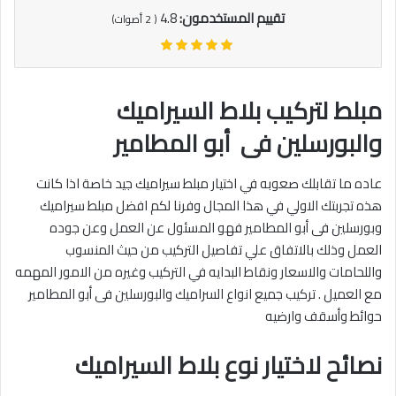
تقييم المستخدمون:
4.8
(
2
أصوات)
مبلط لتركيب بلاط السيراميك
والبورسلين فى أبو المطامير
عاده ما تقابلك صعوبه في اختيار مبلط سيراميك جيد خاصة اذا كانت
هذه تجربتك الاولي في هذا المجال وفرنا لكم افضل مبلط سيراميك
وبورسلين فى أبو المطامير فهو المسئول عن العمل وعن جوده
العمل وذلك بالاتفاق علي تفاصيل التركيب من حيث المنسوب
واللحامات والاسعار ونقاط البدايه في التركيب وغيره من الامور المهمه
مع العميل . تركيب جميع انواع السراميك والبورسلين فى أبو المطامير
حوائط وأسقف وارضيه‎
نصائح لاختيار نوع بلاط السيراميك