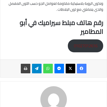
وتكون الروبة بلاستيكية مقاومة لعوامل الجو حسب اللون المفضل
والذي يتماشي مع لون البلاطات .
رقم هاتف مبلط سيراميك في أبو
المطامير
01027012616
ماسنجر
واتساب
تيلقرام
طباعة