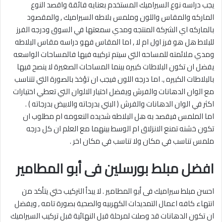
يجب دراسه نوع السيراميك المستخدم بعنايه فائقة واقصد النوع
الماركه والمقاس واللون وملمس بلاطه السيراميك , والمقصود
بالماركه اي الشركة المنتجه ومدي سمعتها في السوق ودرجه الفرز
للبلاط هل هو فرز اول ام لا , اما المقاس فهو دراسه مقاس البلاطه
ومدي ملائمته للمساحه التي سيتم تركيبه فيها فالمساحات الواسعه
يفضل ان تكون البلاطات كبيره بينما المساحات الصغيرة لا ينصح فيها
بالبلاطات الكبيره ,. اما درجه اللون فيجب ان تؤخذ بالصورة التي تتناسب
مع الوان الدهانات والفرش ويفضل اختيار الالوان التي تعطي اختيارات
اكثر في الوان الدهانات والفرش ( البني بدرجاته والابيض بدرجاته ) .
اما الملمس فيقصد به هل البلاطه شديده النعومه ام مطلوب ان
تكون خشنه تمنع الانزلاق ام الوسط بينهما مع العلم ان كل درجه
ملمس تناسب في مكان ولا تناسب في مكان اخر .
افضل مبلط بورسلين فى أبو المطامير
احسن مبلط سيراميك فى أبو المطامير . لا يبدأ التركيب حتي يتأكد من
انتهاء كافه اعمال التمديدات الكهربيه والصحية بصورة تامه , ويفضل
ان تكون الدهانات قد وصلت لمرحلة قبل النهائية قبل تركيب السيراميك