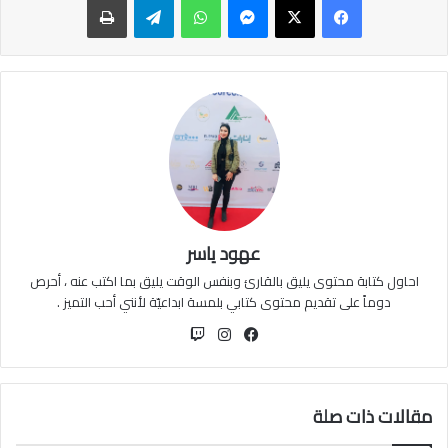
عهود ياسر
احاول كتابة محتوى يليق بالقارئ وبنفس الوقت يليق بما اكتب عنه ، أحرص
دوماً على تقديم محتوى كتابي بلمسة ابداعيّة لأنني أحب التميز .
فيسبوك
انستقرام
مقالات ذات صلة